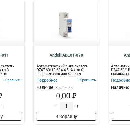
1-011
Andeli ADL01-070
An
лючатель
Автоматический выключатель
Автоматич
х-ка B
DZ47-63/1P 63A 4.5kA х-ка C
DZ47-63/1P
щиты
предназначен для защиты
предназна
электрических це...
электрическ
Подробнее
Подробне
Сравнить
Сравнить
Наличие:
Наличие:
В наличии
₽
0,00 ₽
+
–
+
ну
В корзину