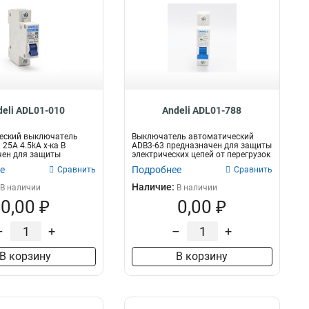
deli ADL01-010
Andeli ADL01-788
еский выключатель
Выключатель автоматический
25A 4.5kA х-ка B
ADB3-63 предназначен для защиты
чен для защиты
электрических цепей от перегрузок
их це...
и...
е
Подробнее
Сравнить
Сравнить
Наличие:
В наличии
В наличии
0,00 ₽
0,00 ₽
–
+
–
+
В корзину
В корзину