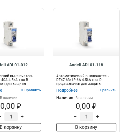
deli ADL01-012
Andeli ADL01-118
еский выключатель
Автоматический выключатель
40A 4.5kA х-ка B
DZ47-63/1P 6A 4.5kA х-ка D
чен для защиты
предназначен для защиты
их це...
электрических цеп...
е
Подробнее
Сравнить
Сравнить
Наличие:
В наличии
В наличии
0,00 ₽
0,00 ₽
–
+
–
+
В корзину
В корзину