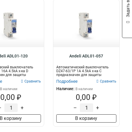
Задать вопрос
deli ADL01-120
Andeli ADL01-057
еский выключатель
Автоматический выключатель
 16A 4.5kA х-ка D
DZ47-63/1P 1A 4.5kA х-ка C
чен для защиты
предназначен для защиты
их це...
электрических цеп...
е
Подробнее
Сравнить
Сравнить
Наличие:
В наличии
В наличии
0,00 ₽
0,00 ₽
–
+
–
+
В корзину
В корзину