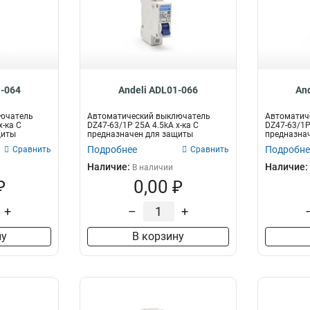
1-064
Andeli ADL01-066
An
лючатель
Автоматический выключатель
Автоматич
х-ка C
DZ47-63/1P 25A 4.5kA х-ка C
DZ47-63/1P 
щиты
предназначен для защиты
предназна
электрических це...
электрическ
Подробнее
Подробне
Сравнить
Сравнить
Наличие:
Наличие:
В наличии
₽
0,00 ₽
+
–
+
ну
В корзину