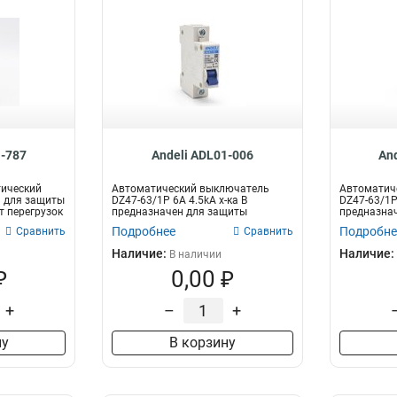
1-787
Andeli ADL01-006
An
ический
Автоматический выключатель
Автоматич
н для защиты
DZ47-63/1P 6A 4.5kA х-ка B
DZ47-63/1P 
т перегрузок
предназначен для защиты
предназна
электрических цеп...
электрическ
Подробнее
Подробне
Сравнить
Сравнить
Наличие:
Наличие:
В наличии
₽
0,00 ₽
+
–
+
ну
В корзину