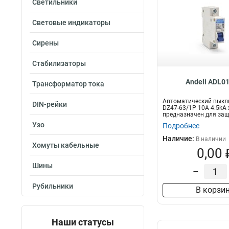
Светильники
Световые индикаторы
Сирены
Стабилизаторы
Andeli ADL0
Трансформатор тока
Автоматический вык
DIN-рейки
DZ47-63/1P 10A 4.5kA 
предназначен для за
электрических це...
Узо
Подробнее
Наличие:
В наличии
Хомуты кабельные
0,00 
Шины
–
Рубильники
В корзи
Наши статусы