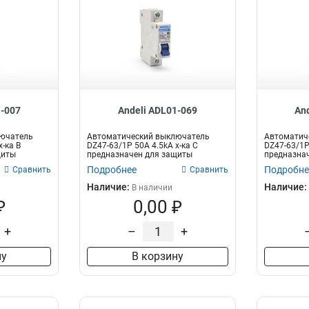
1-007
Andeli ADL01-069
An
лючатель
Автоматический выключатель
Автоматич
х-ка B
DZ47-63/1P 50A 4.5kA х-ка C
DZ47-63/1P 
щиты
предназначен для защиты
предназна
электрических це...
электрическ
Подробнее
Подробне
Сравнить
Сравнить
Наличие:
Наличие:
В наличии
₽
0,00 ₽
+
–
+
ну
В корзину