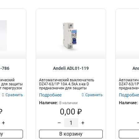
1-786
Andeli ADL01-119
An
ический
Автоматический выключатель
Автоматич
н для защиты
DZ47-63/1P 10A 4.5kA х-ка D
DZ47-63/1P 
т перегрузок
предназначен для защиты
предназна
электрических це...
электрическ
Подробнее
Подробне
Сравнить
Сравнить
Наличие:
Наличие:
В наличии
₽
0,00 ₽
+
–
+
ну
В корзину