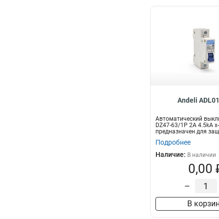
Andeli ADL0
Автоматический вык
DZ47-63/1P 2A 4.5kA х
предназначен для за
электрических цеп...
Подробнее
Наличие:
В наличии
0,00 
–
В корзи