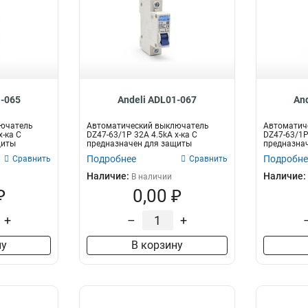
1-065
Andeli ADL01-067
An
лючатель
Автоматический выключатель
Автоматич
х-ка C
DZ47-63/1P 32A 4.5kA х-ка C
DZ47-63/1P
щиты
предназначен для защиты
предназна
электрических це...
электрическ
Подробнее
Подробне
Сравнить
Сравнить
Наличие:
Наличие:
В наличии
₽
0,00 ₽
+
–
+
ну
В корзину