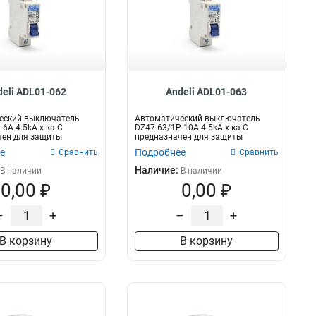
deli ADL01-062
Andeli ADL01-063
еский выключатель
Автоматический выключатель
6A 4.5kA х-ка C
DZ47-63/1P 10A 4.5kA х-ка C
чен для защиты
предназначен для защиты
их цеп...
электрических це...
е
Подробнее
Сравнить
Сравнить
Наличие:
В наличии
В наличии
0,00 ₽
0,00 ₽
–
+
–
+
В корзину
В корзину