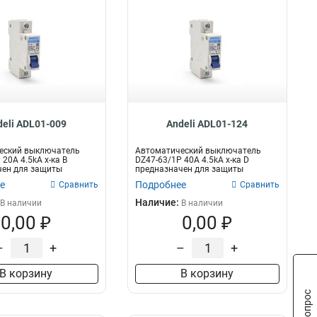
deli ADL01-009
Andeli ADL01-124
еский выключатель
Автоматический выключатель
20A 4.5kA х-ка B
DZ47-63/1P 40A 4.5kA х-ка D
чен для защиты
предназначен для защиты
их це...
электрических це...
е
Подробнее
Сравнить
Сравнить
Наличие:
В наличии
В наличии
0,00 ₽
0,00 ₽
–
+
–
+
В корзину
В корзину