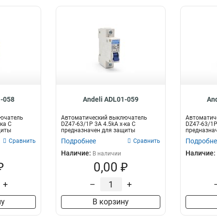
1-058
Andeli ADL01-059
An
лючатель
Автоматический выключатель
Автоматич
-ка C
DZ47-63/1P 3A 4.5kA х-ка C
DZ47-63/1P 
щиты
предназначен для защиты
предназна
электрических цеп...
электрическ
Подробнее
Подробне
Сравнить
Сравнить
Наличие:
Наличие:
В наличии
₽
0,00 ₽
+
–
+
ну
В корзину