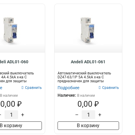
deli ADL01-060
Andeli ADL01-061
еский выключатель
Автоматический выключатель
4A 4.5kA х-ка C
DZ47-63/1P 5A 4.5kA х-ка C
чен для защиты
предназначен для защиты
их цеп...
электрических цеп...
е
Подробнее
Сравнить
Сравнить
Наличие:
В наличии
В наличии
0,00 ₽
0,00 ₽
–
+
–
+
В корзину
В корзину