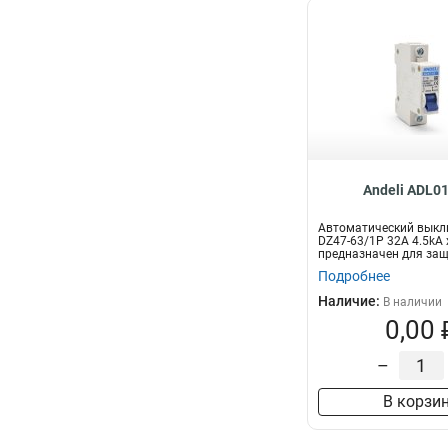
Andeli ADL0
Автоматический вык
DZ47-63/1P 32A 4.5kA 
предназначен для за
электрических це...
Подробнее
Наличие:
В наличии
0,00 
–
В корзи