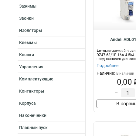
Зажимы
Звонки
Изоляторы
Andeli ADL0
Клеммы
Автоматический вык
Кнопки
DZ47-63/1P 16A 4.5kA 
предназначен для за
электрических це...
Подробнее
Управления
Наличие:
В наличии
Комплектующие
0,00 
Контакторы
–
Корпуса
В корзи
Наконечники
Плавный пуск