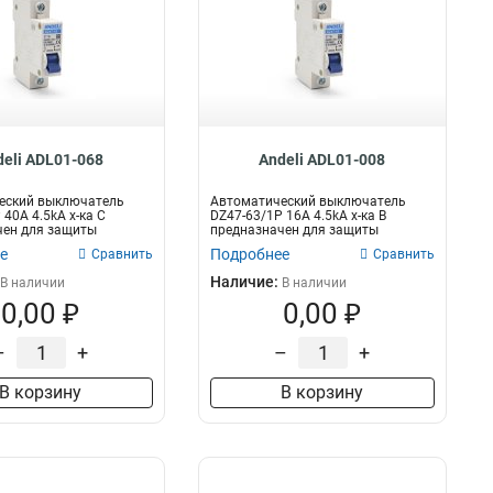
deli ADL01-068
Andeli ADL01-008
еский выключатель
Автоматический выключатель
 40A 4.5kA х-ка C
DZ47-63/1P 16A 4.5kA х-ка B
чен для защиты
предназначен для защиты
их це...
электрических це...
е
Подробнее
Сравнить
Сравнить
Наличие:
В наличии
В наличии
0,00 ₽
0,00 ₽
–
+
–
+
В корзину
В корзину