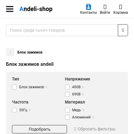
Контакты
Войти
Корзина
Блок зажимов
Блок зажимов andeli
Тип
Напряжение
Блок зажимов
400В
1
1
690В
1
Частота
Материал
50Гц
Медь
1
1
Алюминий
1
Номинальный ток
Сбросить фильтры
Подобрать
200A
1