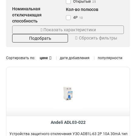
Открытый
25
Номинальная
Кол-во полюсов
отключающая
4P
10
способность
2P
15
6kA
Показать характеристики
25
Ток утечки
Серия
Сбросить фильтры
Подобрать
30mA
ADB1L-63
12
25
100mA
7
Сортировать по:
цене
дате добавления
популярности
300mA
6
Номинальный ток
16A
1
10A
1
20A
1
50A
2
32A
2
25A
6
63A
6
Andeli ADL03-022
40A
6
Устройства защитного отключения УЗО ADB1L-63 2P 10A 30mA тип