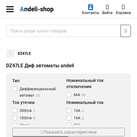
Контакты
Войти
Корзина
DZ47LE
DZ47LE Диф автоматы andeli
Номинальный ток
Тип
отключения
Дифференциальный
6kA
25
автомат
25
Ток утечки
Номинальный ток
300mA
10A
1
2
100mA
16A
8
2
30mA
25A
16
2
Показать характеристики
20A
2