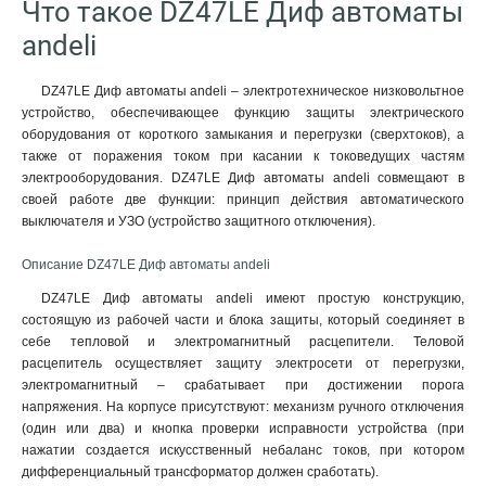
Что такое DZ47LE Диф автоматы
andeli
DZ47LE Диф автоматы andeli – электротехническое низковольтное
устройство, обеспечивающее функцию защиты электрического
оборудования от короткого замыкания и перегрузки (сверхтоков), а
также от поражения током при касании к токоведущих частям
электрооборудования. DZ47LE Диф автоматы andeli совмещают в
своей работе две функции: принцип действия автоматического
выключателя и УЗО (устройство защитного отключения).
Описание DZ47LE Диф автоматы andeli
DZ47LE Диф автоматы andeli имеют простую конструкцию,
состоящую из рабочей части и блока защиты, который соединяет в
себе тепловой и электромагнитный расцепители. Теловой
расцепитель осуществляет защиту электросети от перегрузки,
электромагнитный – срабатывает при достижении порога
напряжения. На корпусе присутствуют: механизм ручного отключения
(один или два) и кнопка проверки исправности устройства (при
нажатии создается искусственный небаланс токов, при котором
дифференциальный трансформатор должен сработать).