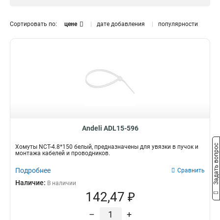
2.5х100
1
3.6х200
2
Сортировать по:
цене
дате добавления
популярности
3.6х250
2
3.6х300
2
2.5х150
2
4.8х150
2
4.8х250
2
4.8х350
2
4.8х400
1
4.8х450
1
7.5х300
2
Andeli ADL15-596
2.5х10
1
Задать вопрос
Хомуты NCT-4.8*150 белый, предназначены для увязки в пучок и
7.6х500
1
монтажа кабелей и проводников.
3.6х150
2
Подробнее
Сравнить
7.5х400
2
Наличие:
В наличии
142,47 ₽
–
+