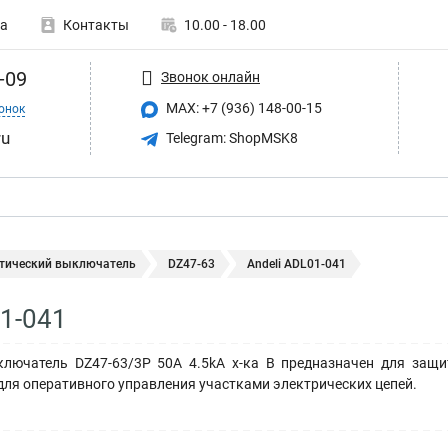
а
Контакты
10.00 - 18.00
-09
Звонок онлайн
MAX: +7 (936) 148-00-15
онок
ru
Telegram: ShopMSK8
тический выключатель
DZ47-63
Andeli ADL01-041
01-041
лючатель DZ47-63/3P 50A 4.5kA х-ка B предназначен для защи
для оперативного управления участками электрических цепей.