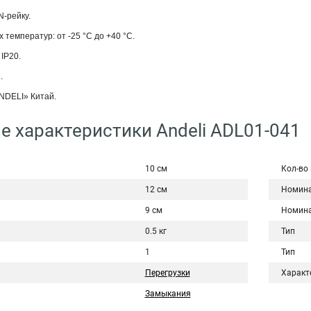
N-рейку.
 температур: от -25 °С до +40 °С.
IP20.
.
NDELI» Китай.
е характеристики Andeli ADL01-041
10 см
Кол-во
12 см
Номина
9 см
Номина
0.5 кг
Тип
1
Тип
Перегрузки
Характ
Замыкания