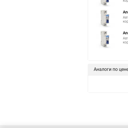
ко
An
Ав
ко
An
Ав
ко
Аналоги по цен