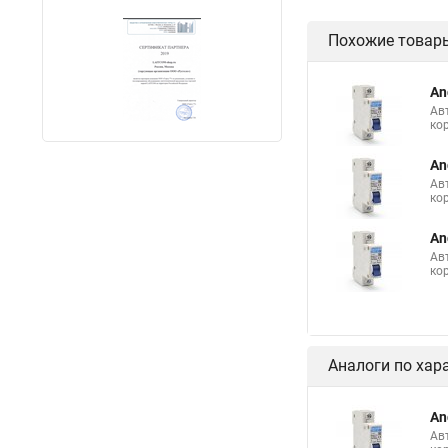
Похожие товар
An
Ав
ко
An
Ав
ко
An
Ав
ко
Аналоги по хар
An
Ав