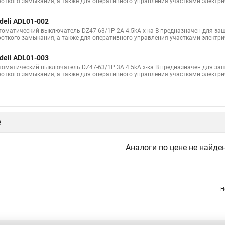
роткого замыкания, а также для оперативного управления участками электри
deli ADL01-002
томатический выключатель DZ47-63/1P 2A 4.5kA х-ка B предназначен для защ
роткого замыкания, а также для оперативного управления участками электри
deli ADL01-003
томатический выключатель DZ47-63/1P 3A 4.5kA х-ка B предназначен для защ
роткого замыкания, а также для оперативного управления участками электри
е
Аналоги по цене не найде
Н