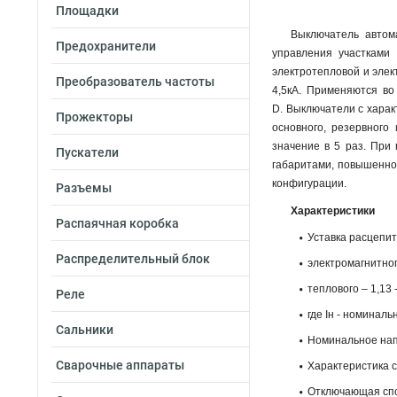
Площадки
Выключатель автом
Предохранители
управления участками
электротепловой и элек
Преобразователь частоты
4,5кА. Применяются во
D. Выключатели с хара
Прожекторы
основного, резервного
значение в 5 раз. При
Пускатели
габаритами, повышенно
конфигурации.
Разъемы
Характеристики
Распаячная коробка
Уставка расцепит
Распределительный блок
электромагнитного
теплового – 1,13 -
Реле
где Iн - номиналь
Сальники
Номинальное напр
Сварочные аппараты
Характеристика 
Отключающая спос