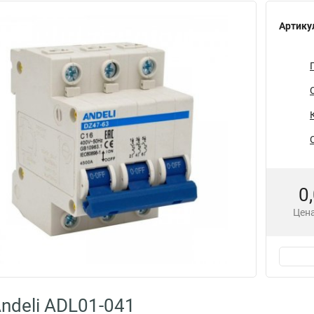
Артику
0
Цена
ndeli ADL01-041