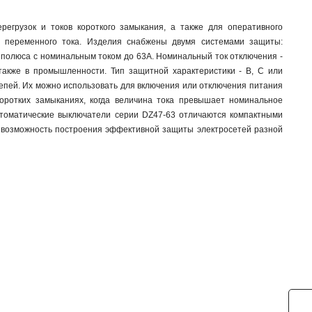
егрузок и токов короткого замыкания, а также для оперативного
ях переменного тока. Изделия снабжены двумя системами защиты:
е полюса с номинальным током до 63А. Номинальный ток отключения -
также в промышленности. Тип защитной характеристики - В, С или
пей. Их можно использовать для включения или отключения питания
коротких замыканиях, когда величина тока превышает номинальное
Автоматические выключатели серии DZ47-63 отличаются компактными
 возможность построения эффективной защиты электросетей разной