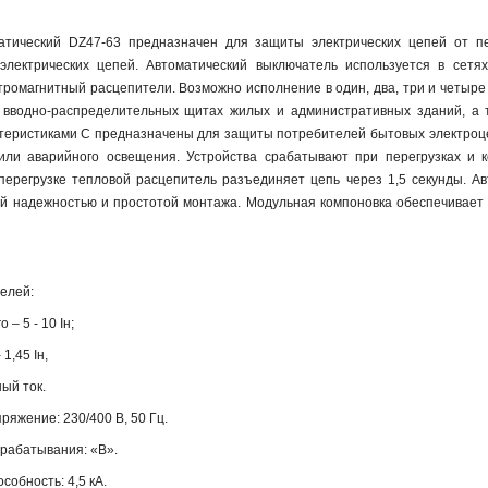
атический DZ47-63 предназначен для защиты электрических цепей от пер
 электрических цепей. Автоматический выключатель используется в сет
тромагнитный расцепители. Возможно исполнение в один, два, три и четыр
 вводно-распределительных щитах жилых и административных зданий, а 
ктеристиками C предназначены для защиты потребителей бытовых электроце
 или аварийного освещения. Устройства срабатывают при перегрузках и 
 перегрузке тепловой расцепитель разъединяет цепь через 1,5 секунды. 
й надежностью и простотой монтажа. Модульная компоновка обеспечивает
елей:
 – 5 - 10 Iн;
 1,45 Iн,
ный ток.
яжение: 230/400 В, 50 Гц.
срабатывания: «В».
обность: 4,5 кА.