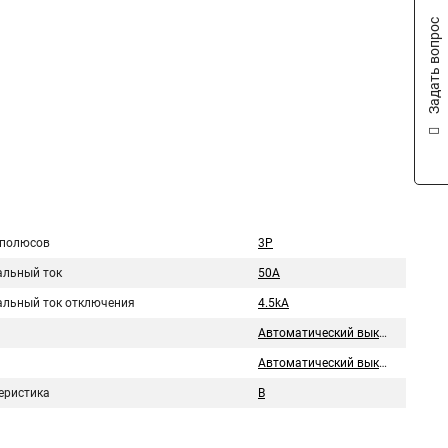
Задать вопрос
 полюсов
3P
льный ток
50A
льный ток отключения
4.5kA
Автоматический выключатель
Автоматический выключатель
еристика
B