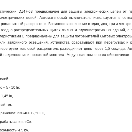
атический DZ47-63 предназначен для защиты электрических цепей от пер
 электрических цепей. Автоматический выключатель используется в сет
тромагнитный расцепители. Возможно исполнение в один, два, три и четыр
 вводно-распределительных щитах жилых и административных зданий, а 
ктеристиками C предназначены для защиты потребителей бытовых электроце
 или аварийного освещения. Устройства срабатывают при перегрузках и 
 перегрузке тепловой расцепитель разъединяет цепь через 1,5 секунды. 
й надежностью и простотой монтажа. Модульная компоновка обеспечивает
елей:
 – 5 - 10 Iн;
 1,45 Iн,
ный ток.
яжение: 230/400 В, 50 Гц.
срабатывания: «С».
обность: 4,5 кА.