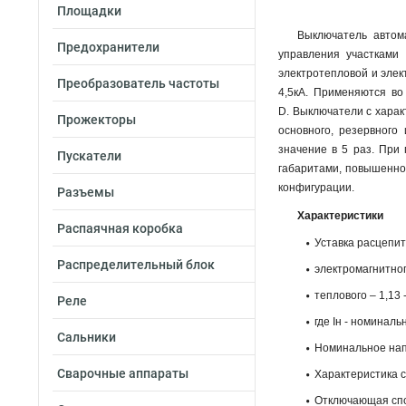
Площадки
Выключатель автом
Предохранители
управления участками
электротепловой и элек
Преобразователь частоты
4,5кА. Применяются во
D. Выключатели с хара
Прожекторы
основного, резервного
значение в 5 раз. При
Пускатели
габаритами, повышенно
конфигурации.
Разъемы
Характеристики
Распаячная коробка
Уставка расцепит
Распределительный блок
электромагнитного
теплового – 1,13 -
Реле
где Iн - номиналь
Сальники
Номинальное напр
Сварочные аппараты
Характеристика 
Отключающая спос