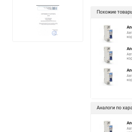
Похожие товар
An
Ав
ко
An
Ав
ко
An
Ав
ко
Аналоги по хар
An
Ав