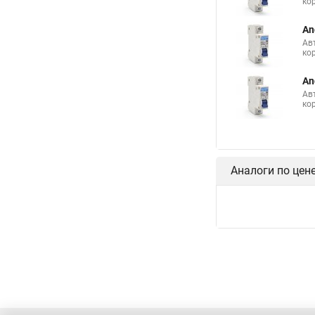
ко
An
Ав
ко
An
Ав
ко
Аналоги по цен