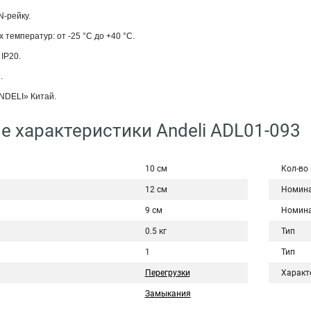
N-рейку.
 температур: от -25 °С до +40 °С.
IP20.
.
NDELI» Китай.
е характеристики Andeli ADL01-093
10 см
Кол-во
12 см
Номина
9 см
Номина
0.5 кг
Тип
1
Тип
Перегрузки
Характ
Замыкания