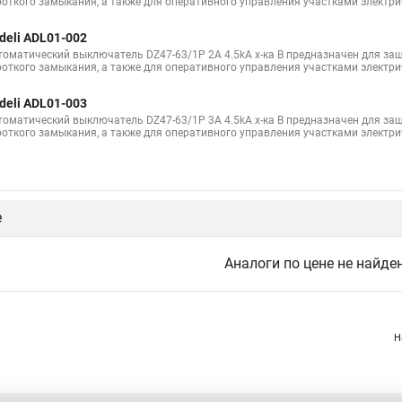
роткого замыкания, а также для оперативного управления участками электри
deli ADL01-002
томатический выключатель DZ47-63/1P 2A 4.5kA х-ка B предназначен для защ
роткого замыкания, а также для оперативного управления участками электри
deli ADL01-003
томатический выключатель DZ47-63/1P 3A 4.5kA х-ка B предназначен для защ
роткого замыкания, а также для оперативного управления участками электри
е
Аналоги по цене не найде
Н