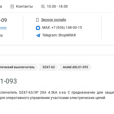
а
Контакты
10.00 - 18.00
-09
Звонок онлайн
MAX: +7 (936) 148-00-15
онок
ru
Telegram: ShopMSK8
тический выключатель
DZ47-63
Andeli ADL01-093
01-093
лючатель DZ47-63/3P 20A 4.5kA х-ка C предназначен для защи
для оперативного управления участками электрических цепей.