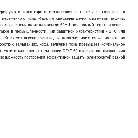
егрузок и токов короткого замыкания, а также для оперативного
ях переменного тока. Изделия снабжены двумя системами защиты:
е полюса с номинальным током до 63А. Номинальный ток отключения -
также в промышленности. Тип защитной характеристики - В, С или
пей. Их можно использовать для включения или отключения питания
коротких замыканиях, когда величина тока превышает номинальное
Автоматические выключатели серии DZ47-63 отличаются компактными
 возможность построения эффективной защиты электросетей разной