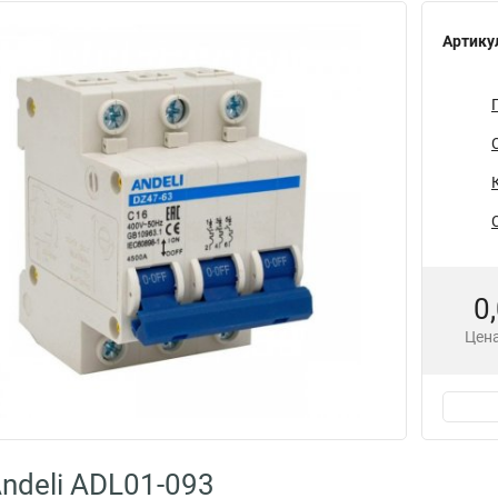
Артику
0
Цена
ndeli ADL01-093