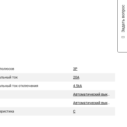
Задать вопрос
 полюсов
3P
льный ток
20A
льный ток отключения
4.5kA
Автоматический выключатель
Автоматический выключатель
еристика
C