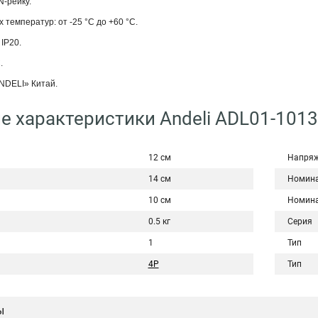
N-рейку.
 температур: от -25 °С до +60 °С.
IP20.
.
NDELI» Китай.
е характеристики Andeli ADL01-1013
12 см
Напряж
14 см
Номина
10 см
Номина
0.5 кг
Серия
1
Тип
4P
Тип
ы