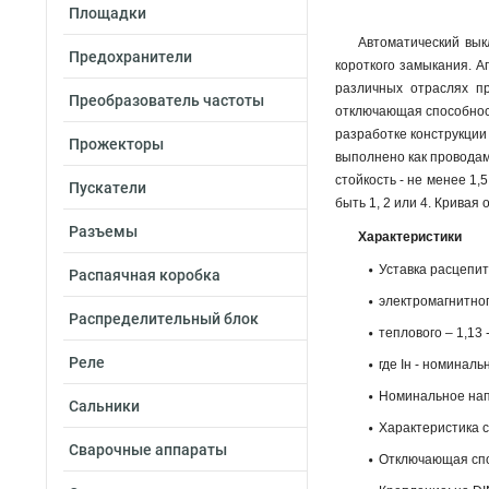
Площадки
Автоматический вык
Предохранители
короткого замыкания. А
различных отраслях п
Преобразователь частоты
отключающая способност
разработке конструкции
Прожекторы
выполнено как проводам
стойкость - не менее 1
Пускатели
быть 1, 2 или 4. Кривая 
Разъемы
Характеристики
Уставка расцепит
Распаячная коробка
электромагнитного
Распределительный блок
теплового – 1,13 -
Реле
где Iн - номиналь
Номинальное напр
Сальники
Характеристика 
Сварочные аппараты
Отключающая спос