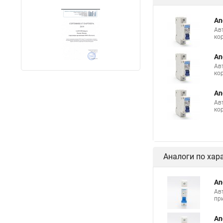
An
Ав
ко
An
Ав
ко
An
Ав
ко
Аналоги по хар
An
Ав
пр
An