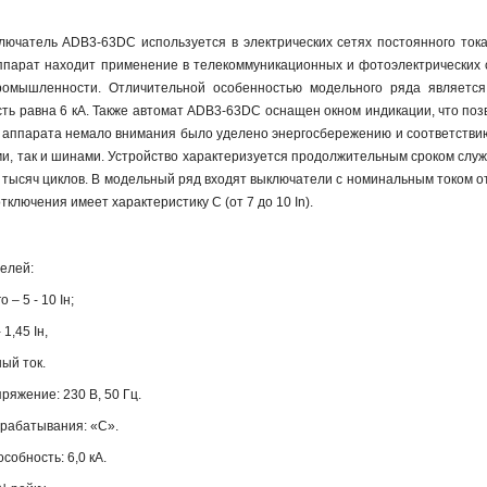
лючатель ADB3-63DC используется в электрических сетях постоянного тока
ппарат находит применение в телекоммуникационных и фотоэлектрических с
ромышленности. Отличительной особенностью модельного ряда является
ь равна 6 кА. Также автомат ADB3-63DC оснащен окном индикации, что позв
 аппарата немало внимания было уделено энергосбережению и соответствию
и, так и шинами. Устройство характеризуется продолжительным сроком служб
,5 тысяч циклов. В модельный ряд входят выключатели с номинальным током о
отключения имеет характеристику C (от 7 до 10 In).
елей:
 – 5 - 10 Iн;
 1,45 Iн,
ный ток.
яжение: 230 В, 50 Гц.
срабатывания: «С».
обность: 6,0 кА.