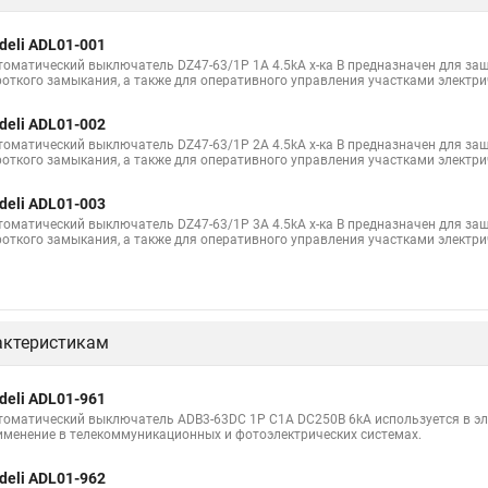
deli ADL01-001
томатический выключатель DZ47-63/1P 1A 4.5kA х-ка B предназначен для защ
роткого замыкания, а также для оперативного управления участками электри
deli ADL01-002
томатический выключатель DZ47-63/1P 2A 4.5kA х-ка B предназначен для защ
роткого замыкания, а также для оперативного управления участками электри
deli ADL01-003
томатический выключатель DZ47-63/1P 3A 4.5kA х-ка B предназначен для защ
роткого замыкания, а также для оперативного управления участками электри
актеристикам
deli ADL01-961
томатический выключатель ADB3-63DC 1P C1A DC250В 6kA используется в эле
именение в телекоммуникационных и фотоэлектрических системах.
deli ADL01-962