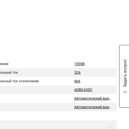
Задать вопрос
ение
1000В
льный ток
32A
льный ток отключения
6kA
ADB3-63DC
Автоматический выключатель
Автоматический выключатель