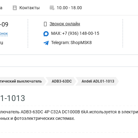
а
Контакты
10.00 - 18.00
-09
Звонок онлайн
MAX: +7 (936) 148-00-15
онок
ru
Telegram: ShopMSK8
тический выключатель
ADB3-63DC
Andeli ADL01-1013
01-1013
ючатель ADB3-63DC 4P C32A DC1000В 6kA используется в электрич
ных и фотоэлектрических системах.