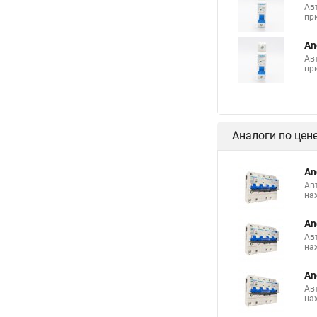
Ав
пр
An
Ав
пр
Аналоги по цен
An
Ав
на
An
Ав
на
An
Ав
на