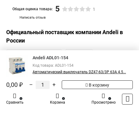
5
Общая оценка товара:
1
Написать отзыв
Официальный поставщик компании
Andeli
в
России
Andeli ADL01-154
Код товара: ADL01-154
Автоматический выключатель DZ47-63/3P 63A 4.5...
0,00 ₽
–
+
В корзину
0
0
1
Сравнить
Корзина
Просмотрено
Каталог
Оплата
Доставка
Контакты
Войти