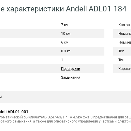
е характеристики Andeli ADL01-184
7 см
Кол-во
10 см
Номина
6 см
Номина
0.3 кг
Тип
1
Тип
Перегрузки
Характ
Замыкания
ы
deli ADL01-001
томатический выключатель DZ47-63/1P 1A 4.5kA х-ка B предназначен для защ
роткого замыкания, а также для оперативного управления участками электри