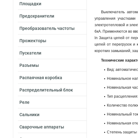
Площадки
Выключатель автом
Предохранители
управления участками
электротепловой и элек
Преобразователь частоты
6кА. Применяются во вв
ln Защита цепей от пер
Прожекторы
цепей от перегрузок и 
коротких замыканий, за
Пускатели
Технические характ
Разъемы
Вид: автоматичес
Распаячная коробка
Номинальное нап
Номинальная част
Распределительный блок
Тип расцепления:
Реле
Количество полюс
Сальники
Номинальный ток:
Номинальная отк
Сварочные аппараты
Степень защиты в