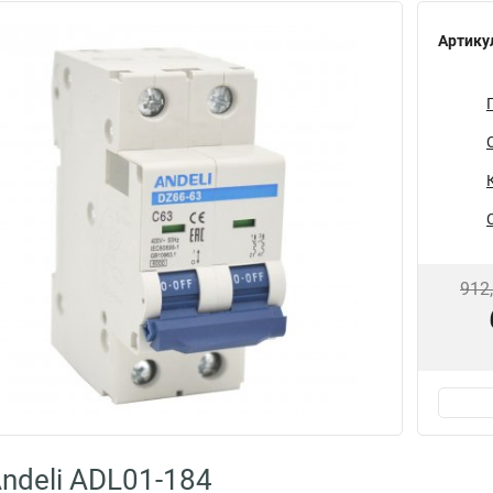
Артику
912
ndeli ADL01-184