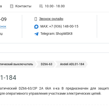
а
Контакты
10.00 - 18.00
-09
Звонок онлайн
MAX: +7 (936) 148-00-15
онок
ru
Telegram: ShopMSK8
тический выключатель
DZ66-63
Andeli ADL01-184
01-184
атический DZ66-63/2P 2A 6kA х-ка B предназначен для защиты
для оперативного управления участками электрических цепей.