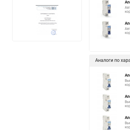
An
Ав
ко
An
Ав
ко
Аналоги по хар
An
Вы
ко
An
Вы
ко
An
Вы
ко