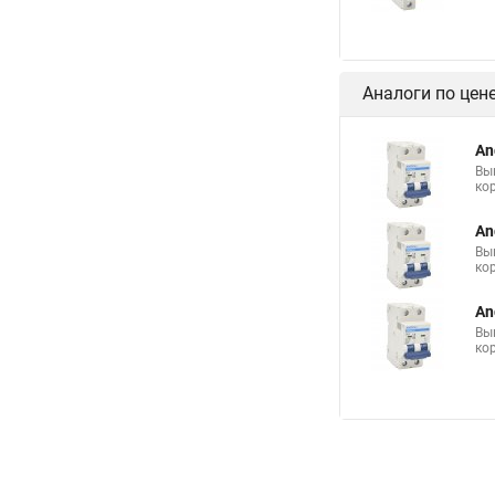
Аналоги по цен
An
Вы
ко
An
Вы
ко
An
Вы
ко