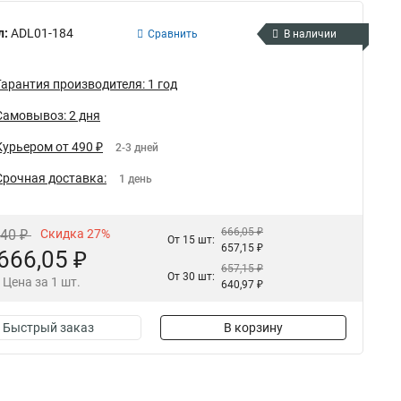
л:
ADL01-184
Сравнить
В наличии
Гарантия производителя: 1 год
Самовывоз: 2 дня
Курьером от 490 ₽
2-3 дней
Срочная доставка:
1 день
666,05 ₽
,40 ₽
Скидка 27%
От 15 шт:
657,15 ₽
666,05 ₽
657,15 ₽
От 30 шт:
Цена за 1 шт.
640,97 ₽
Быстрый заказ
В корзину