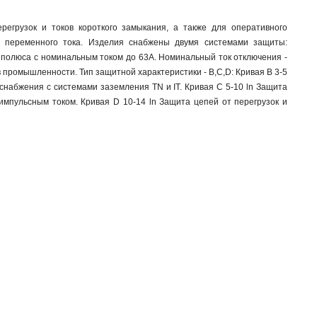
егрузок и токов короткого замыкания, а также для оперативного
ях переменного тока. Изделия снабжены двумя системами защиты:
е полюса с номинальным током до 63А. Номинальный ток отключения -
промышленности. Тип защитной характеристики - B,C,D: Кривая В 3-5
снабжения с системами заземления TN и IT. Кривая С 5-10 ln Защита
 импульсным током. Кривая D 10-14 ln Защита цепей от перегрузок и