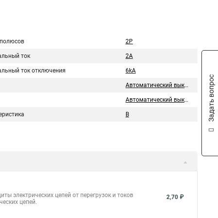
 полюсов
2P
льный ток
2A
льный ток отключения
6kA
Задать вопрос
Автоматический выключатель
Автоматический выключатель
еристика
B
иты электрических цепей от перегрузок и токов
2,70 ₽
ческих цепей.