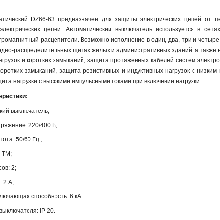
атический DZ66-63 предназначен для защиты электрических цепей от пер
 электрических цепей. Автоматический выключатель используется в сет
тромагнитный расцепители. Возможно исполнение в один, два, три и четыр
одно-распределительных щитах жилых и административных зданий, а также в 
егрузок и коротких замыканий, защита протяженных кабелей систем электро
коротких замыканий, защита резистивных и индуктивных нагрузок с низким
щита нагрузки с высокими импульсными токами при включении нагрузки.
еристики:
кий выключатель;
ряжение: 220/400 В;
ота: 50/60 Гц ;
 ТМ;
ов: 2;
 2 A;
лючающая способность: 6 кА;
ыключателя: IP 20.