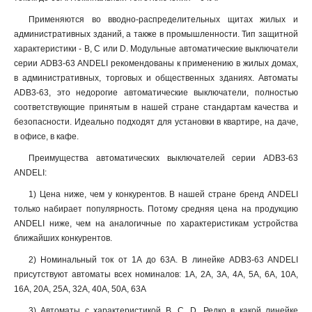
Применяются во вводно-распределительных щитах жилых и
административных зданий, а также в промышленности. Тип защитной
характеристики - B, C или D. Модульные автоматические выключатели
серии ADB3-63 ANDELI рекомендованы к применению в жилых домах,
в административных, торговых и общественных зданиях. Автоматы
ADB3-63, это недорогие автоматические выключатели, полностью
соответствующие принятым в нашей стране стандартам качества и
безопасности. Идеально подходят для установки в квартире, на даче,
в офисе, в кафе.
Преимущества автоматических выключателей серии ADB3-63
ANDELI:
1) Цена ниже, чем у конкурентов. В нашей стране бренд ANDELI
только набирает популярность. Потому средняя цена на продукцию
ANDELI ниже, чем на аналогичные по характеристикам устройства
ближайших конкурентов.
2) Номинальный ток от 1А до 63А. В линейке ADB3-63 ANDELI
присутствуют автоматы всех номиналов: 1А, 2А, 3А, 4А, 5А, 6А, 10А,
16А, 20А, 25А, 32А, 40А, 50А, 63А
3) Автоматы с характеристикой B, С, D. Редко в какой линейке