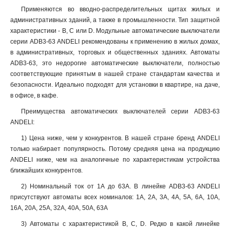
Применяются во вводно-распределительных щитах жилых и
административных зданий, а также в промышленности. Тип защитной
характеристики - B, C или D. Модульные автоматические выключатели
серии ADB3-63 ANDELI рекомендованы к применению в жилых домах,
в административных, торговых и общественных зданиях. Автоматы
ADB3-63, это недорогие автоматические выключатели, полностью
соответствующие принятым в нашей стране стандартам качества и
безопасности. Идеально подходят для установки в квартире, на даче,
в офисе, в кафе.
Преимущества автоматических выключателей серии ADB3-63
ANDELI:
1) Цена ниже, чем у конкурентов. В нашей стране бренд ANDELI
только набирает популярность. Потому средняя цена на продукцию
ANDELI ниже, чем на аналогичные по характеристикам устройства
ближайших конкурентов.
2) Номинальный ток от 1А до 63А. В линейке ADB3-63 ANDELI
присутствуют автоматы всех номиналов: 1А, 2А, 3А, 4А, 5А, 6А, 10А,
16А, 20А, 25А, 32А, 40А, 50А, 63А
3) Автоматы с характеристикой B, С, D. Редко в какой линейке