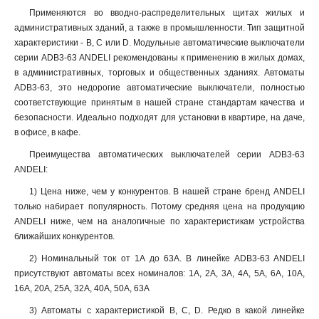
Применяются во вводно-распределительных щитах жилых и
административных зданий, а также в промышленности. Тип защитной
характеристики - B, C или D. Модульные автоматические выключатели
серии ADB3-63 ANDELI рекомендованы к применению в жилых домах,
в административных, торговых и общественных зданиях. Автоматы
ADB3-63, это недорогие автоматические выключатели, полностью
соответствующие принятым в нашей стране стандартам качества и
безопасности. Идеально подходят для установки в квартире, на даче,
в офисе, в кафе.
Преимущества автоматических выключателей серии ADB3-63
ANDELI:
1) Цена ниже, чем у конкурентов. В нашей стране бренд ANDELI
только набирает популярность. Потому средняя цена на продукцию
ANDELI ниже, чем на аналогичные по характеристикам устройства
ближайших конкурентов.
2) Номинальный ток от 1А до 63А. В линейке ADB3-63 ANDELI
присутствуют автоматы всех номиналов: 1А, 2А, 3А, 4А, 5А, 6А, 10А,
16А, 20А, 25А, 32А, 40А, 50А, 63А
3) Автоматы с характеристикой B, С, D. Редко в какой линейке