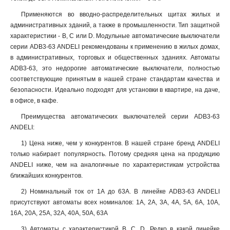
Применяются во вводно-распределительных щитах жилых и
административных зданий, а также в промышленности. Тип защитной
характеристики - B, C или D. Модульные автоматические выключатели
серии ADB3-63 ANDELI рекомендованы к применению в жилых домах,
в административных, торговых и общественных зданиях. Автоматы
ADB3-63, это недорогие автоматические выключатели, полностью
соответствующие принятым в нашей стране стандартам качества и
безопасности. Идеально подходят для установки в квартире, на даче,
в офисе, в кафе.
Преимущества автоматических выключателей серии ADB3-63
ANDELI:
1) Цена ниже, чем у конкурентов. В нашей стране бренд ANDELI
только набирает популярность. Потому средняя цена на продукцию
ANDELI ниже, чем на аналогичные по характеристикам устройства
ближайших конкурентов.
2) Номинальный ток от 1А до 63А. В линейке ADB3-63 ANDELI
присутствуют автоматы всех номиналов: 1А, 2А, 3А, 4А, 5А, 6А, 10А,
16А, 20А, 25А, 32А, 40А, 50А, 63А
3) Автоматы с характеристикой B, С, D. Редко в какой линейке