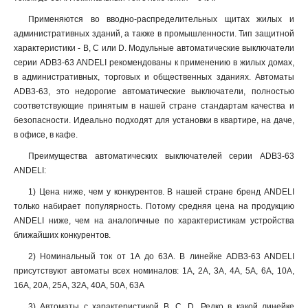
Применяются во вводно-распределительных щитах жилых и
административных зданий, а также в промышленности. Тип защитной
характеристики - B, C или D. Модульные автоматические выключатели
серии ADB3-63 ANDELI рекомендованы к применению в жилых домах,
в административных, торговых и общественных зданиях. Автоматы
ADB3-63, это недорогие автоматические выключатели, полностью
соответствующие принятым в нашей стране стандартам качества и
безопасности. Идеально подходят для установки в квартире, на даче,
в офисе, в кафе.
Преимущества автоматических выключателей серии ADB3-63
ANDELI:
1) Цена ниже, чем у конкурентов. В нашей стране бренд ANDELI
только набирает популярность. Потому средняя цена на продукцию
ANDELI ниже, чем на аналогичные по характеристикам устройства
ближайших конкурентов.
2) Номинальный ток от 1А до 63А. В линейке ADB3-63 ANDELI
присутствуют автоматы всех номиналов: 1А, 2А, 3А, 4А, 5А, 6А, 10А,
16А, 20А, 25А, 32А, 40А, 50А, 63А
3) Автоматы с характеристикой B, С, D. Редко в какой линейке