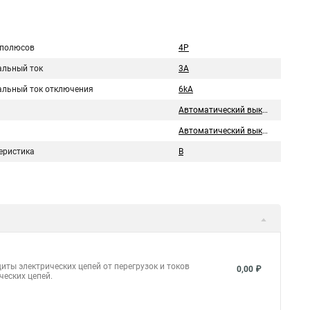
 полюсов
4P
льный ток
3A
льный ток отключения
6kA
Автоматический выключатель
Автоматический выключатель
еристика
B
иты электрических цепей от перегрузок и токов
0,00 ₽
ческих цепей.