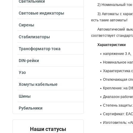
Светильники
2) Номинальный ток о
Световые индикаторы
3) Автоматы с харак
есть такие автоматы!
Сирены
Автоматический вык
соответствует стандарт
Стабилизаторы
Характеристики
Трансформатор тока
напряжение 3 А,
DIN-рейки
Номинальное напр
Характеристика 
Узо
Отключающая спос
Хомуты кабельные
Крепление: на DI
Шины
Диапазон рабочих
Степень защиты: 
Рубильники
Сертификат: ЕАС
Изготовитель: «A
Наши статусы