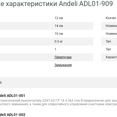
е характеристики Andeli ADL01-909
12 см
Кол-во
14 см
Номина
10 см
Номина
0.5 кг
Тип
1
Тип
Перегрузки
Характ
Замыкания
ы
deli ADL01-001
томатический выключатель DZ47-63/1P 1A 4.5kA х-ка B предназначен для защ
роткого замыкания, а также для оперативного управления участками электри
deli ADL01-002