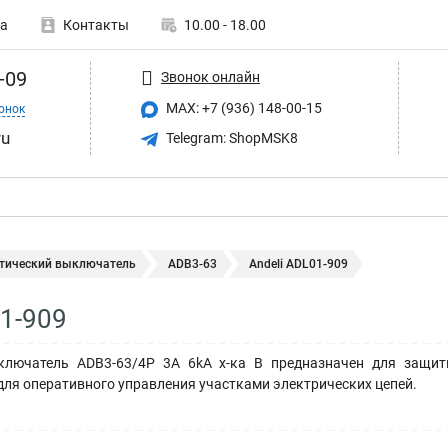
а
Контакты
10.00 - 18.00
-09
Звонок онлайн
MAX: +7 (936) 148-00-15
онок
ru
Telegram: ShopMSK8
тический выключатель
ADB3-63
Andeli ADL01-909
01-909
ключатель ADB3-63/4P 3A 6kA х-ка B предназначен для защиты
для оперативного управления участками электрических цепей.