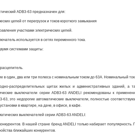
тический ADB3-63 предназначен для:
ских цепей от перегрузок и токов короткого замыкания
авления участками электрических цепей.
ючатель используется в сетях переменного тока.
вумя системами защиты:
 расцепитель.
 в один, два или три полюса с номинальным током до 63А. Номинальный ток 
одно-распределительных щитах жилых и административных зданий, а та
ические выключатели серии ADB3-63 ANDELI рекомендованы к применени
3-63, это недорогие автоматические выключатели, полностью соответствую
становки в квартире, на даче, в офисе, в кафе.
атических выключателей серии ADB3-63 ANDELI:
 конкурентов. В нашей стране бренд ANDELI только набирает популярность.
ройства ближайших конкурентов.