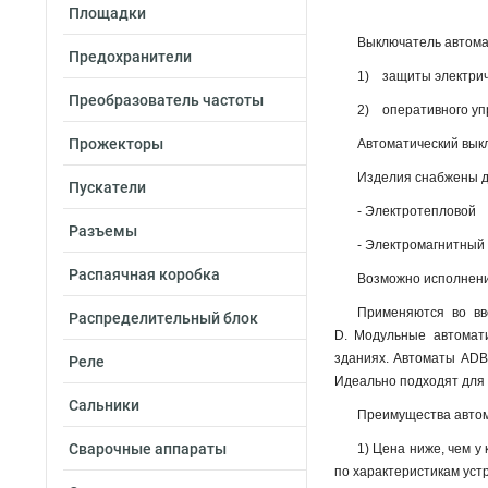
Площадки
Выключатель автома
Предохранители
1) защиты электриче
Преобразователь частоты
2) оперативного упр
Прожекторы
Автоматический выкл
Изделия снабжены д
Пускатели
- Электротепловой
Разъемы
- Электромагнитный
Распаячная коробка
Возможно исполнение
Применяются во вв
Распределительный блок
D. Модульные автомат
зданиях. Автоматы ADB
Реле
Идеально подходят для у
Сальники
Преимущества автом
Сварочные аппараты
1) Цена ниже, чем у
по характеристикам уст