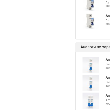
Ав
ко
An
Ав
ко
Аналоги по хар
An
Вы
за
An
Вы
за
An
Ав
ко