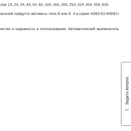
 1А, 2А, 3А, 4А, 5А, 6А, 10А, 16А, 20А, 25А, 32А, 40А, 50А, 63А
ючателей найдутся автоматы типа B или D. А в серии ADB3-63 ANDELI
ество и надежность в использовании. Автоматический выключатель
Задать вопрос