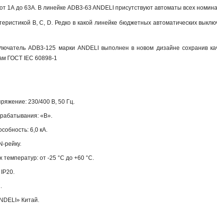
т 1А до 63А. В линейке ADB3-63 ANDELI присутствуют автоматы всех номиналов:
теристикой B, С, D. Редко в какой линейке бюджетных автоматических выкл
лючатель ADB3-125 марки ANDELI выполнен в новом дизайне сохранив кач
ам ГОСТ IEC 60898-1
яжение: 230/400 В, 50 Гц.
срабатывания: «В».
обность: 6,0 кА.
N-рейку.
 температур: от -25 °С до +60 °С.
IP20.
.
NDELI» Китай.