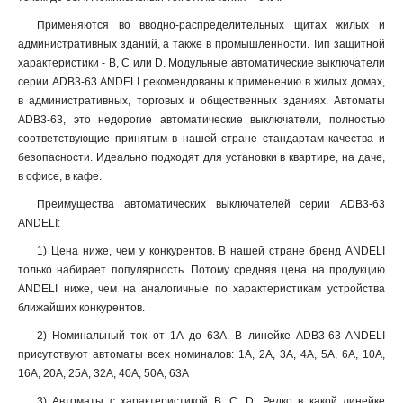
Применяются во вводно-распределительных щитах жилых и
административных зданий, а также в промышленности. Тип защитной
характеристики - B, C или D. Модульные автоматические выключатели
серии ADB3-63 ANDELI рекомендованы к применению в жилых домах,
в административных, торговых и общественных зданиях. Автоматы
ADB3-63, это недорогие автоматические выключатели, полностью
соответствующие принятым в нашей стране стандартам качества и
безопасности. Идеально подходят для установки в квартире, на даче,
в офисе, в кафе.
Преимущества автоматических выключателей серии ADB3-63
ANDELI:
1) Цена ниже, чем у конкурентов. В нашей стране бренд ANDELI
только набирает популярность. Потому средняя цена на продукцию
ANDELI ниже, чем на аналогичные по характеристикам устройства
ближайших конкурентов.
2) Номинальный ток от 1А до 63А. В линейке ADB3-63 ANDELI
присутствуют автоматы всех номиналов: 1А, 2А, 3А, 4А, 5А, 6А, 10А,
16А, 20А, 25А, 32А, 40А, 50А, 63А
3) Автоматы с характеристикой B, С, D. Редко в какой линейке