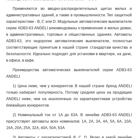
Применяются во вводно-распределительных щитах жилых и
административных зданий, а также в промышленности. Тип защитной
характеристики - B, C или D. Модульные автоматические выключатели
серии ADB3-63 ANDELI рекомендованы к применению в жилых домах,
в административных, торговых и общественных зданиях. Автоматы
ADB3-63, это недорогие автоматические выключатели, полностью
соответствующие принятым в нашей стране стандартам качества и
безопасности. Идеально подходят для установки в квартире, на даче,
в офисе, в кафе.
Преимущества автоматических выключателей серии ADB3-63
ANDELI:
1) Цена ниже, чем у конкурентов. В нашей стране бренд ANDELI
только набирает популярность. Потому средняя цена на продукцию
ANDELI ниже, чем на аналогичные по характеристикам устройства
ближайших конкурентов.
2) Номинальный ток от 1А до 63А. В линейке ADB3-63 ANDELI
присутствуют автоматы всех номиналов: 1А, 2А, 3А, 4А, 5А, 6А, 10А,
16А, 20А, 25А, 32А, 40А, 50А, 63А
3) Автоматы с характеристикой B, С, D. Редко в какой линейке