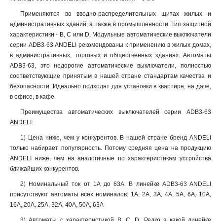
Применяются во вводно-распределительных щитах жилых и
административных зданий, а также в промышленности. Тип защитной
характеристики - B, C или D. Модульные автоматические выключатели
серии ADB3-63 ANDELI рекомендованы к применению в жилых домах,
в административных, торговых и общественных зданиях. Автоматы
ADB3-63, это недорогие автоматические выключатели, полностью
соответствующие принятым в нашей стране стандартам качества и
безопасности. Идеально подходят для установки в квартире, на даче,
в офисе, в кафе.
Преимущества автоматических выключателей серии ADB3-63
ANDELI:
1) Цена ниже, чем у конкурентов. В нашей стране бренд ANDELI
только набирает популярность. Потому средняя цена на продукцию
ANDELI ниже, чем на аналогичные по характеристикам устройства
ближайших конкурентов.
2) Номинальный ток от 1А до 63А. В линейке ADB3-63 ANDELI
присутствуют автоматы всех номиналов: 1А, 2А, 3А, 4А, 5А, 6А, 10А,
16А, 20А, 25А, 32А, 40А, 50А, 63А
3) Автоматы с характеристикой B, С, D. Редко в какой линейке