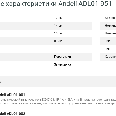
е характеристики Andeli ADL01-951
12 см
Кол-во
14 см
Номина
10 см
Номина
0.5 кг
Тип
1
Тип
Перегрузки
Характ
Замыкания
ы
deli ADL01-001
томатический выключатель DZ47-63/1P 1A 4.5kA х-ка B предназначен для защ
роткого замыкания, а также для оперативного управления участками электри
deli ADL01-002