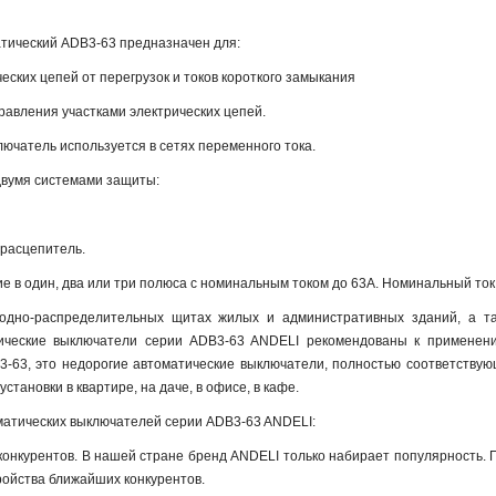
тический ADB3-63 предназначен для:
ских цепей от перегрузок и токов короткого замыкания
авления участками электрических цепей.
ючатель используется в сетях переменного тока.
вумя системами защиты:
 расцепитель.
 в один, два или три полюса с номинальным током до 63А. Номинальный ток 
одно-распределительных щитах жилых и административных зданий, а та
ические выключатели серии ADB3-63 ANDELI рекомендованы к применени
3-63, это недорогие автоматические выключатели, полностью соответствую
становки в квартире, на даче, в офисе, в кафе.
атических выключателей серии ADB3-63 ANDELI:
 конкурентов. В нашей стране бренд ANDELI только набирает популярность.
ройства ближайших конкурентов.