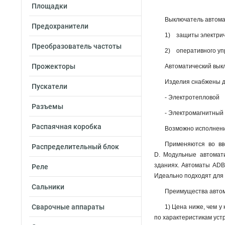
Площадки
Выключатель автома
Предохранители
1) защиты электриче
Преобразователь частоты
2) оперативного упр
Прожекторы
Автоматический выкл
Изделия снабжены д
Пускатели
- Электротепловой
Разъемы
- Электромагнитный
Распаячная коробка
Возможно исполнение
Применяются во вв
Распределительный блок
D. Модульные автомат
зданиях. Автоматы ADB
Реле
Идеально подходят для у
Сальники
Преимущества автом
Сварочные аппараты
1) Цена ниже, чем у
по характеристикам уст