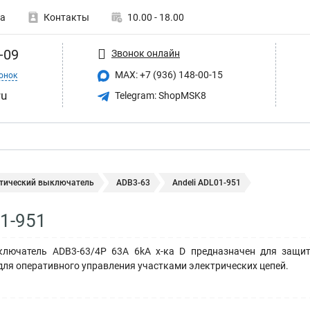
а
Контакты
10.00 - 18.00
-09
Звонок онлайн
MAX: +7 (936) 148-00-15
онок
ru
Telegram: ShopMSK8
тический выключатель
ADB3-63
Andeli ADL01-951
01-951
лючатель ADB3-63/4P 63A 6kA х-ка D предназначен для защит
для оперативного управления участками электрических цепей.