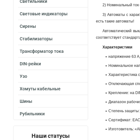
Светильники
2) Номинальный ток о
Световые индикаторы
3) Автоматы с харак
есть такие автоматы!
Сирены
Автоматический вык
соответствует стандарт
Стабилизаторы
Характеристики
Трансформатор тока
напряжение 63 А
DIN-рейки
Номинальное напр
Характеристика 
Узо
Отключающая спос
Хомуты кабельные
Крепление: на DI
Шины
Диапазон рабочих
Степень защиты: 
Рубильники
Сертификат: ЕАС
Изготовитель: «A
Наши статусы