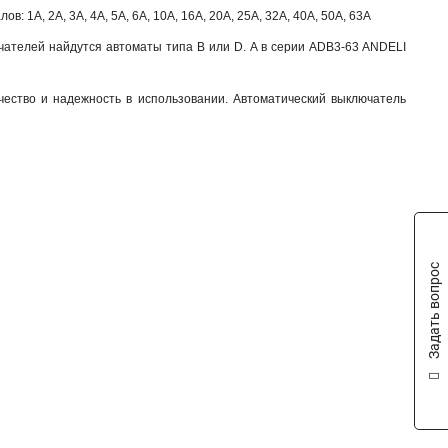
 1А, 2А, 3А, 4А, 5А, 6А, 10А, 16А, 20А, 25А, 32А, 40А, 50А, 63А
ючателей найдутся автоматы типа B или D. А в серии ADB3-63 ANDELI
ество и надежность в использовании. Автоматический выключатель
Задать вопрос