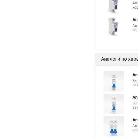
Ав
ко
An
Ав
ко
Аналоги по хар
An
Вы
за
An
Вы
за
An
Ав
ко