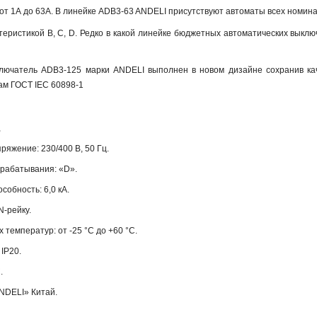
т 1А до 63А. В линейке ADB3-63 ANDELI присутствуют автоматы всех номиналов:
теристикой B, С, D. Редко в какой линейке бюджетных автоматических выкл
лючатель ADB3-125 марки ANDELI выполнен в новом дизайне сохранив кач
ам ГОСТ IEC 60898-1
,
яжение: 230/400 В, 50 Гц.
срабатывания: «D».
обность: 6,0 кА.
N-рейку.
 температур: от -25 °С до +60 °С.
IP20.
.
NDELI» Китай.