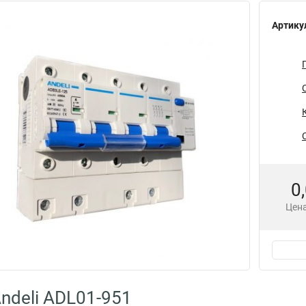
Артику
0
Цена
ndeli ADL01-951