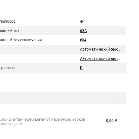
 полюсов
4P
льный ток
63A
льный ток отключения
6kA
Автоматический выключатель
Автоматический выключатель
еристика
D
иты электрических цепей от перегрузок и токов
0,00 ₽
ческих цепей.