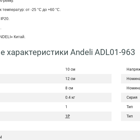
N-рейку.
 температур: от -25 °С до +60 °С.
IP20.
.
NDELI» Китай.
е характеристики Andeli ADL01-963
10 см
Напряж
12 см
Номина
8 см
Номина
0.4 кг
Серия
1
Тип
1P
Тип
ы