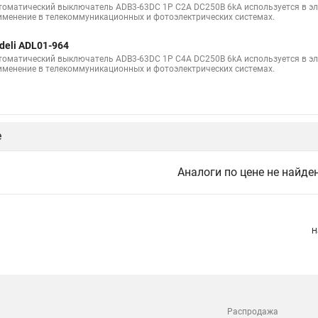
томатический выключатель ADB3-63DC 1P C2A DC250В 6kA используется в эле
именение в телекоммуникационных и фотоэлектрических системах.
deli ADL01-964
томатический выключатель ADB3-63DC 1P C4A DC250В 6kA используется в эле
именение в телекоммуникационных и фотоэлектрических системах.
е
Аналоги по цене не найде
Н
Распродажа