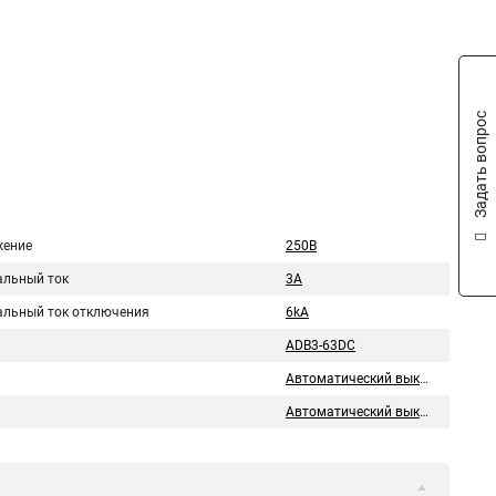
Задать вопрос
ение
250В
льный ток
3A
льный ток отключения
6kA
ADB3-63DC
Автоматический выключатель
Автоматический выключатель