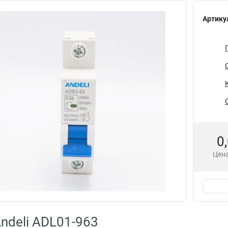
Артику
0
Цена
ndeli ADL01-963