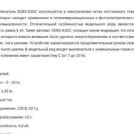
лючатель ADB3-63DC используется в электрических сетях постоянного тока
ппарат находит применение в телекоммуникационных и фотоэлектрических с
ромышленности. Отличительной особенностью модельного ряда является
ь равна 6 кА. Также автомат ADB3-63DC оснащен окном индикации, что позв
 аппарата немало внимания было уделено энергосбережению и соответствию
и, так и шинами. Устройство характеризуется продолжительным сроком служб
,5 тысяч циклов. В модельный ряд входят выключатели с номинальным током о
отключения имеет характеристику C (от 7 до 10 In).
елей:
 – 5 - 10 Iн;
 1,45 Iн,
ный ток.
яжение: 230 В, 50 Гц.
срабатывания: «С».
обность: 6,0 кА.