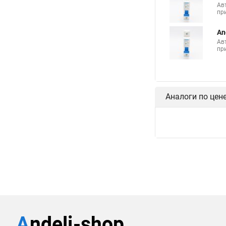
Ав
пр
An
Ав
пр
Аналоги по цен