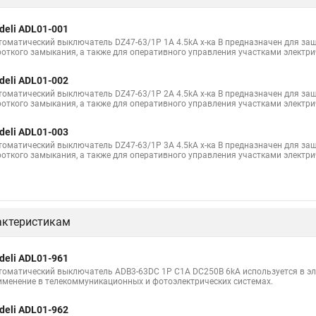
deli ADL01-001
томатический выключатель DZ47-63/1P 1A 4.5kA х-ка B предназначен для защ
роткого замыкания, а также для оперативного управления участками электри
deli ADL01-002
томатический выключатель DZ47-63/1P 2A 4.5kA х-ка B предназначен для защ
роткого замыкания, а также для оперативного управления участками электри
deli ADL01-003
томатический выключатель DZ47-63/1P 3A 4.5kA х-ка B предназначен для защ
роткого замыкания, а также для оперативного управления участками электри
актеристикам
deli ADL01-961
томатический выключатель ADB3-63DC 1P C1A DC250В 6kA используется в эле
именение в телекоммуникационных и фотоэлектрических системах.
deli ADL01-962