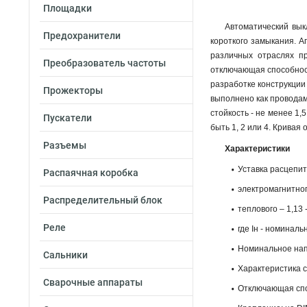
Площадки
Автоматический вык
Предохранители
короткого замыкания. А
различных отраслях п
Преобразователь частоты
отключающая способност
разработке конструкции
Прожекторы
выполнено как проводам
стойкость - не менее 1
Пускатели
быть 1, 2 или 4. Кривая 
Разъемы
Характеристики
Уставка расцепит
Распаячная коробка
электромагнитного
Распределительный блок
теплового – 1,13 -
Реле
где Iн - номиналь
Номинальное напр
Сальники
Характеристика 
Сварочные аппараты
Отключающая спос