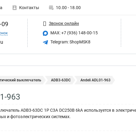
а
Контакты
10.00 - 18.00
-09
Звонок онлайн
MAX: +7 (936) 148-00-15
онок
ru
Telegram: ShopMSK8
тический выключатель
ADB3-63DC
Andeli ADL01-963
01-963
ючатель ADB3-63DC 1P C3A DC250В 6kA используется в электричес
ых и фотоэлектрических системах.