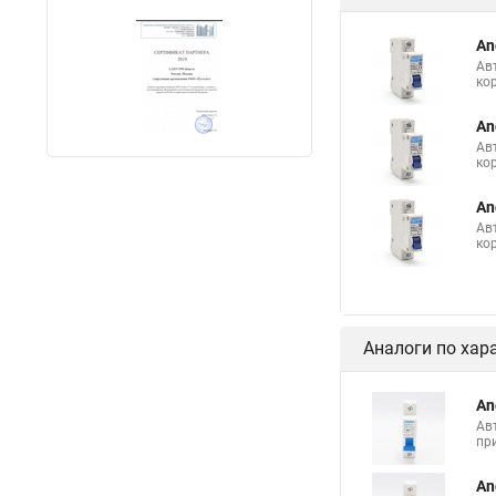
An
Ав
ко
An
Ав
ко
An
Ав
ко
Аналоги по хар
An
Ав
пр
An