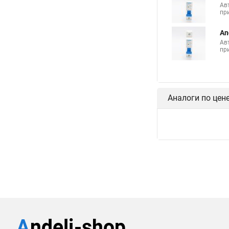
Ав
пр
An
Ав
пр
Аналоги по цен