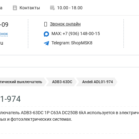
а
Контакты
10.00 - 18.00
-09
Звонок онлайн
MAX: +7 (936) 148-00-15
онок
ru
Telegram: ShopMSK8
тический выключатель
ADB3-63DC
Andeli ADL01-974
01-974
ючатель ADB3-63DC 1P C63A DC250В 6kA используется в электричес
ых и фотоэлектрических системах.