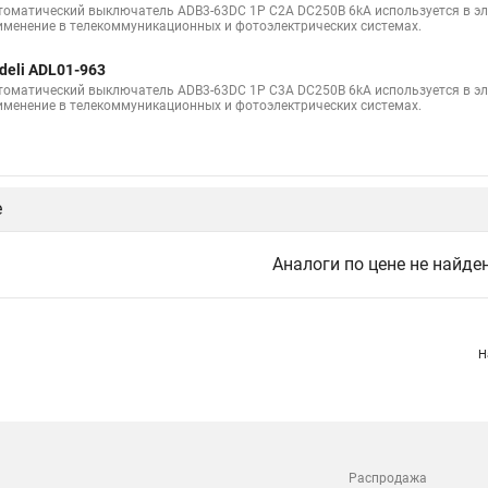
томатический выключатель ADB3-63DC 1P C2A DC250В 6kA используется в эле
именение в телекоммуникационных и фотоэлектрических системах.
deli ADL01-963
томатический выключатель ADB3-63DC 1P C3A DC250В 6kA используется в эле
именение в телекоммуникационных и фотоэлектрических системах.
е
Аналоги по цене не найде
Н
Распродажа