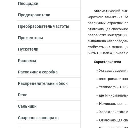
Площадки
Автоматический вык
Предохранители
короткого замыкания. А
различных отраслях п
Преобразователь частоты
отключающая способност
разработке конструкции
Прожекторы
выполнено как проводам
стойкость - не менее 1
Пускатели
быть 1, 2 или 4. Кривая 
Разъемы
Характеристики
Уставка расцепит
Распаячная коробка
электромагнитного
Распределительный блок
теплового – 1,13 -
Реле
где Iн - номиналь
Номинальное напр
Сальники
Характеристика 
Сварочные аппараты
Отключающая спос