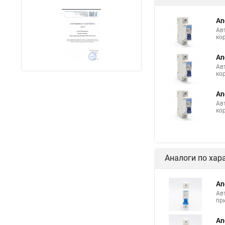
An
Ав
ко
An
Ав
ко
An
Ав
ко
Аналоги по хар
An
Ав
пр
An