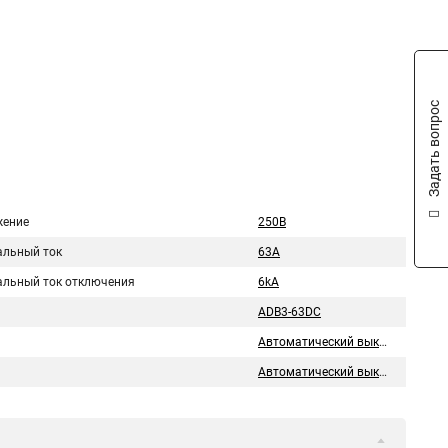
Задать вопрос
ение
250В
льный ток
63A
льный ток отключения
6kA
ADB3-63DC
Автоматический выключатель
Автоматический выключатель