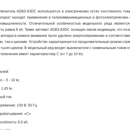
лючатель ADB3-63DC используется в электрических сетях постоянного тока
ппарат находит применение в телекоммуникационных и фотоэлектрических с
ромышленности. Отличительной особенностью модельного ряда является
ь равна 6 кА. Также автомат ADB3-63DC оснащен окном индикации, что позв
 аппарата немало внимания было уделено энергосбережению и соответствию
и, так и шинами. Устройство характеризуется продолжительным сроком служб
,5 тысяч циклов. В модельный ряд входят выключатели с номинальным током о
отключения имеет характеристику C (от 7 до 10 In).
елей:
 – 5 - 10 Iн;
 1,45 Iн,
ный ток.
яжение: 230 В, 50 Гц.
срабатывания: «С».
обность: 6,0 кА.