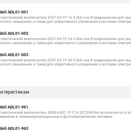
deli ADL01-001
томатический выключатель DZ47-63/1P 1A 4.5kA х-ка B предназначен для защ
роткого замыкания, а также для оперативного управления участками электри
deli ADL01-002
томатический выключатель DZ47-63/1P 2A 4.5kA х-ка B предназначен для защ
роткого замыкания, а также для оперативного управления участками электри
deli ADL01-003
томатический выключатель DZ47-63/1P 3A 4.5kA х-ка B предназначен для защ
роткого замыкания, а также для оперативного управления участками электри
актеристикам
deli ADL01-961
томатический выключатель ADB3-63DC 1P C1A DC250В 6kA используется в эле
именение в телекоммуникационных и фотоэлектрических системах.
deli ADL01-962