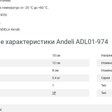
N-рейку.
 температур: от -25 °С до +60 °С.
IP20.
.
NDELI» Китай.
е характеристики Andeli ADL01-974
10 см
Напряж
12 см
Номина
8 см
Номина
0.4 кг
Серия
1
Тип
1P
Тип
ы