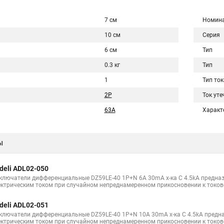
7 см
Номина
10 см
Серия
6 см
Тип
0.3 кг
Тип
1
Тип ток
2P
Ток уте
63A
Характ
ы
deli ADL02-050
ключатели дифференциальные DZ59LE-40 1P+N 6A 30mA х-ка С 4.5kA предна
ектрическим током при случайном непреднамеренном прикосновении к токо
deli ADL02-051
ключатели дифференциальные DZ59LE-40 1P+N 10A 30mA х-ка С 4.5kA предн
ектрическим током при случайном непреднамеренном прикосновении к токо