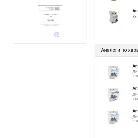
An
Вы
эл
Аналоги по хар
An
Ди
ав
An
Ди
ав
An
Ди
ав