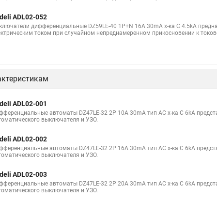
deli ADL02-052
ключатели дифференциальные DZ59LE-40 1P+N 16A 30mA х-ка С 4.5kA предн
ектрическим током при случайном непреднамеренном прикосновении к токо
актеристикам
deli ADL02-001
фференциальные автоматы DZ47LE-32 2P 10A 30mA тип AC х-ка С 6kA предс
томатического выключателя и УЗО.
deli ADL02-002
фференциальные автоматы DZ47LE-32 2P 16A 30mA тип AC х-ка С 6kA предс
томатического выключателя и УЗО.
deli ADL02-003
фференциальные автоматы DZ47LE-32 2P 20A 30mA тип AC х-ка С 6kA предс
томатического выключателя и УЗО.