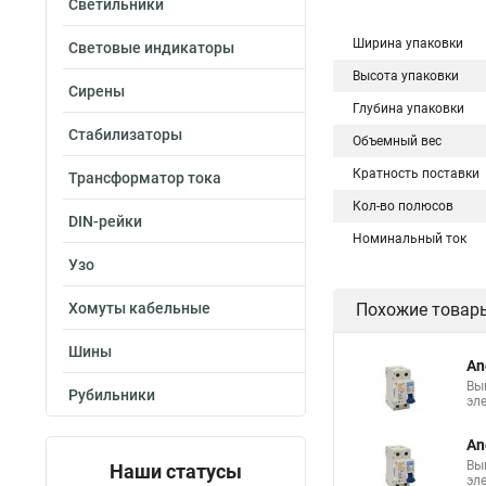
Светильники
Ширина упаковки
Световые индикаторы
Высота упаковки
Сирены
Глубина упаковки
Стабилизаторы
Объемный вес
Кратность поставки
Трансформатор тока
Кол-во полюсов
DIN-рейки
Номинальный ток
Узо
Хомуты кабельные
Похожие товар
Шины
An
Вы
Рубильники
эл
An
Вы
Наши статусы
эл