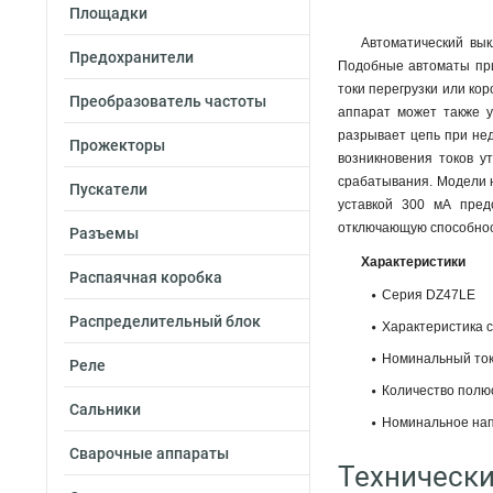
Площадки
Автоматический вы
Предохранители
Подобные автоматы при
токи перегрузки или ко
Преобразователь частоты
аппарат может также у
разрывает цепь при нед
Прожекторы
возникновения токов у
срабатывания. Модели 
Пускатели
уставкой 300 мА пред
отключающую способнос
Разъемы
Характеристики
Распаячная коробка
Серия DZ47LE
Распределительный блок
Характеристика 
Номинальный ток,
Реле
Количество полюс
Сальники
Номинальное нап
Сварочные аппараты
Технически