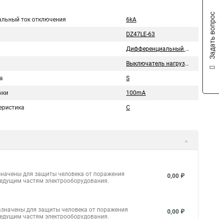
Задать вопрос
льный ток отключения
6kA
DZ47LE-63
Дифференциальный автомат
Выключатель нагрузки
а
S
чки
100mA
еристика
С
значены для защиты человека от поражения
0,00 ₽
ведущим частям электрооборудования.
азначены для защиты человека от поражения
0,00 ₽
ведущим частям электрооборудования.