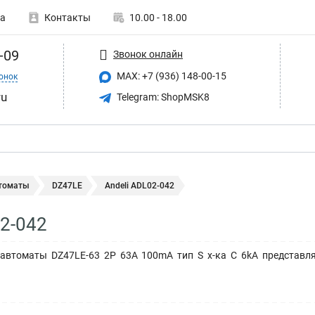
а
Контакты
10.00 - 18.00
-09
Звонок онлайн
MAX: +7 (936) 148-00-15
онок
ru
Telegram: ShopMSK8
томаты
DZ47LE
Andeli ADL02-042
02-042
втоматы DZ47LE-63 2P 63A 100mA тип S х-ка С 6kA представл