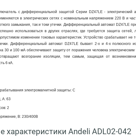
ключатель с дифференциальной защитой Серии DZ47LE - электрический а
меняются в электрических сетях с номинальным напряжением 220 В и час
роткого замыкания, так и токи утечки. Дифференциальный автомат DZ47LE пр
спешно использоваться в других отраслях, где требуется защита сетей
опустимом изменении токовых характеристик. Устройство срабатывает не тол
течки. Дифференциальный автомат DZ47LE бывает 2-х и 4-х полюсного и
на 30 и 100 мА обеспечивают защиту от поражения человека электрическим
отвращают возгорание изоляции, тем самым, защищая от возникновен
ть 6 кА.
срабатывания электромагнитной защиты: С
 А: 63
ов: 2
ряжение, В: 230/400В
е характеристики Andeli ADL02-042