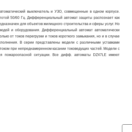
втоматический выключатель и УЗО, совмещенные в одном корпусе.
тотой 50/60 Гц. Дифференциальный автомат защиты распознает как
едназначен для объектов жилищного строительства и сферы услуг. Но
, людей и оборудования. Дифференциальный автомат автоматически
ько от токов перегрузки и токов короткого замыкания, но и в случае
сполнения. В серии представлены модели с различными уставками
 током при непреднамеренном касании токоведущих частей. Модели с
ия пожароопасной ситуации. Все дифф. автоматы DZ47LE имеют