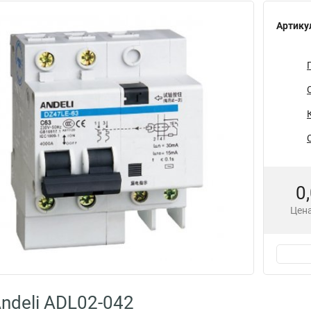
Артику
0
Цена
ndeli ADL02-042