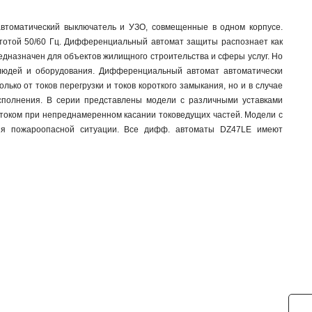
втоматический выключатель и УЗО, совмещенные в одном корпусе.
тотой 50/60 Гц. Дифференциальный автомат защиты распознает как
едназначен для объектов жилищного строительства и сферы услуг. Но
, людей и оборудования. Дифференциальный автомат автоматически
ько от токов перегрузки и токов короткого замыкания, но и в случае
сполнения. В серии представлены модели с различными уставками
 током при непреднамеренном касании токоведущих частей. Модели с
ия пожароопасной ситуации. Все дифф. автоматы DZ47LE имеют