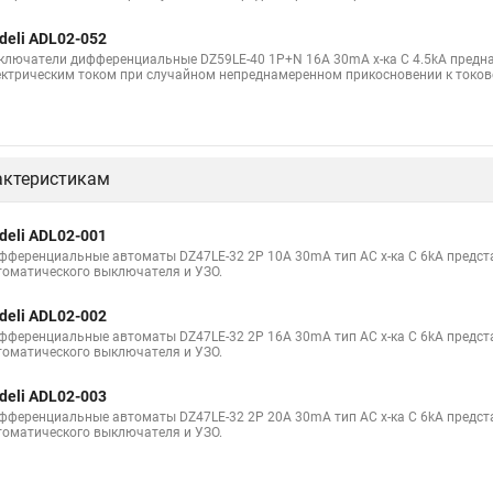
deli ADL02-052
ключатели дифференциальные DZ59LE-40 1P+N 16A 30mA х-ка С 4.5kA предн
ектрическим током при случайном непреднамеренном прикосновении к токо
актеристикам
deli ADL02-001
фференциальные автоматы DZ47LE-32 2P 10A 30mA тип AC х-ка С 6kA предс
томатического выключателя и УЗО.
deli ADL02-002
фференциальные автоматы DZ47LE-32 2P 16A 30mA тип AC х-ка С 6kA предс
томатического выключателя и УЗО.
deli ADL02-003
фференциальные автоматы DZ47LE-32 2P 20A 30mA тип AC х-ка С 6kA предс
томатического выключателя и УЗО.