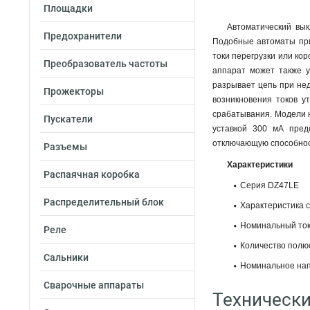
Площадки
Автоматический вы
Предохранители
Подобные автоматы при
токи перегрузки или ко
Преобразователь частоты
аппарат может также у
разрывает цепь при нед
Прожекторы
возникновения токов у
срабатывания. Модели 
Пускатели
уставкой 300 мА пред
отключающую способнос
Разъемы
Характеристики
Распаячная коробка
Серия DZ47LE
Распределительный блок
Характеристика 
Номинальный ток,
Реле
Количество полюс
Сальники
Номинальное нап
Сварочные аппараты
Технически