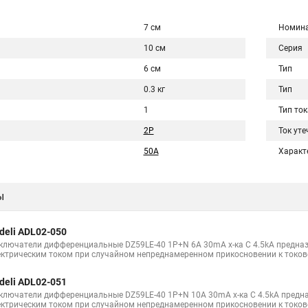
7 см
Номина
10 см
Серия
6 см
Тип
0.3 кг
Тип
1
Тип ток
2P
Ток уте
50A
Характ
ы
deli ADL02-050
ключатели дифференциальные DZ59LE-40 1P+N 6A 30mA х-ка С 4.5kA предна
ектрическим током при случайном непреднамеренном прикосновении к токо
deli ADL02-051
ключатели дифференциальные DZ59LE-40 1P+N 10A 30mA х-ка С 4.5kA предн
ектрическим током при случайном непреднамеренном прикосновении к токо