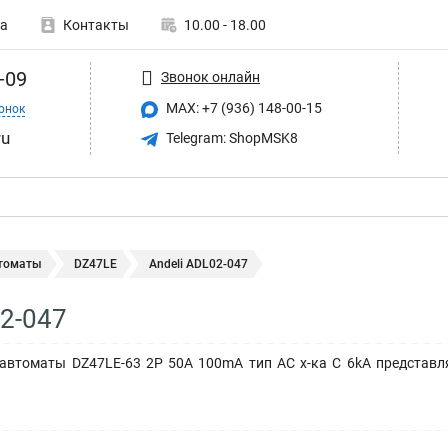
а
Контакты
10.00 - 18.00
-09
Звонок онлайн
MAX: +7 (936) 148-00-15
онок
ru
Telegram: ShopMSK8
томаты
DZ47LE
Andeli ADL02-047
02-047
втоматы DZ47LE-63 2P 50A 100mA тип AC х-ка С 6kA представл