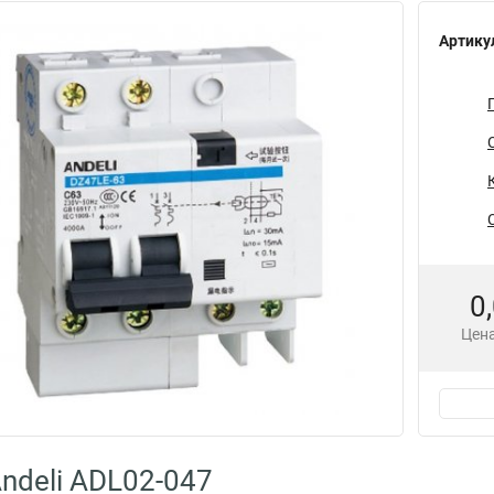
Артику
0
Цена
ndeli ADL02-047