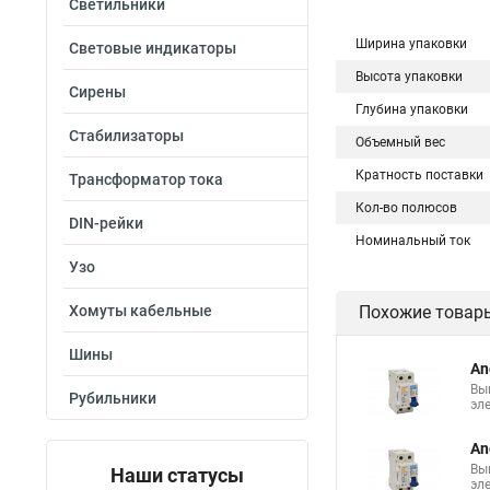
Светильники
Ширина упаковки
Световые индикаторы
Высота упаковки
Сирены
Глубина упаковки
Стабилизаторы
Объемный вес
Кратность поставки
Трансформатор тока
Кол-во полюсов
DIN-рейки
Номинальный ток
Узо
Хомуты кабельные
Похожие товар
Шины
An
Вы
Рубильники
эл
An
Вы
Наши статусы
эл