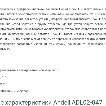
ключатель с дифференциальной защитой Серии DZ47LE - электрический а
меняются в электрических сетях с номинальным напряжением 220 В и час
роткого замыкания, так и токи утечки. Дифференциальный автомат DZ47LE пр
спешно использоваться в других отраслях, где требуется защита сетей
опустимом изменении токовых характеристик. Устройство срабатывает не тол
течки. Дифференциальный автомат DZ47LE бывает 2-х и 4-х полюсного и
на 30 и 100 мА обеспечивают защиту от поражения человека электрическим
отвращают возгорание изоляции, тем самым, защищая от возникновен
ть 6 кА.
срабатывания электромагнитной защиты: С
 А: 50
ов: 2
ряжение, В: 230/400В
е характеристики Andeli ADL02-047