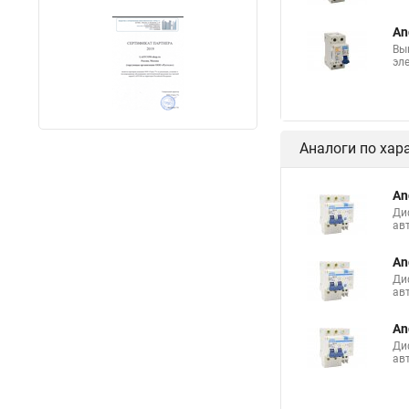
An
Вы
эл
Аналоги по хар
An
Ди
ав
An
Ди
ав
An
Ди
ав