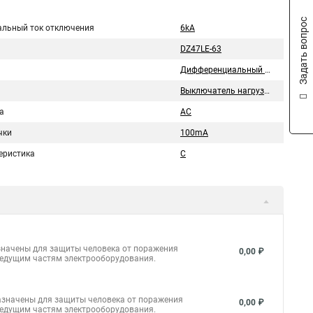
Задать вопрос
льный ток отключения
6kA
DZ47LE-63
Дифференциальный автомат
Выключатель нагрузки
а
AC
чки
100mA
еристика
С
значены для защиты человека от поражения
0,00 ₽
ведущим частям электрооборудования.
азначены для защиты человека от поражения
0,00 ₽
ведущим частям электрооборудования.