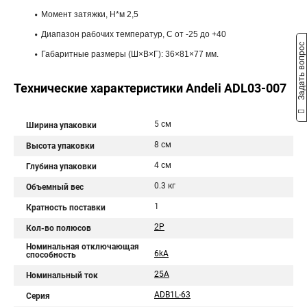
Момент затяжки, H*м 2,5
Диапазон рабочих температур, С от -25 до +40
Задать вопрос
Габаритные размеры (Ш×В×Г): 36×81×77 мм.
Технические характеристики Andeli ADL03-007
5 см
Ширина упаковки
8 см
Высота упаковки
4 см
Глубина упаковки
0.3 кг
Объемный вес
1
Кратность поставки
2P
Кол-во полюсов
Номинальная отключающая
6kA
способность
25A
Номинальный ток
ADB1L-63
Серия