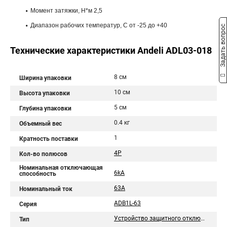
Момент затяжки, H*м 2,5
Диапазон рабочих температур, С от -25 до +40
Задать вопрос
Технические характеристики Andeli ADL03-018
8 см
Ширина упаковки
10 см
Высота упаковки
5 см
Глубина упаковки
0.4 кг
Объемный вес
1
Кратность поставки
4P
Кол-во полюсов
Номинальная отключающая
6kA
способность
63A
Номинальный ток
ADB1L-63
Серия
Устройство защитного отключения
Тип