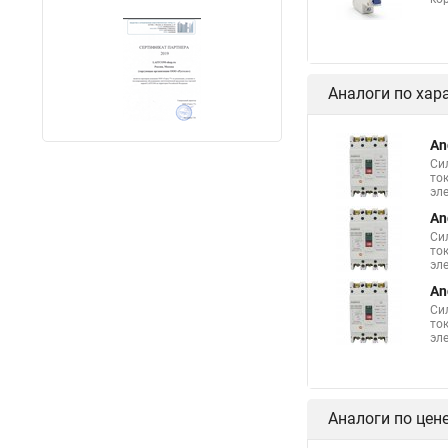
Аналоги по хар
An
Си
то
эл
An
Си
то
эл
An
Си
то
эл
Аналоги по цен