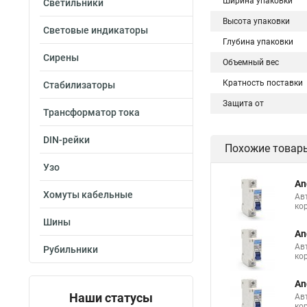
Ширина упаковки
Светильники
Высота упаковки
Световые индикаторы
Глубина упаковки
Сирены
Объемный вес
Кратность поставки
Стабилизаторы
Защита от
Трансформатор тока
DIN-рейки
Похожие товар
Узо
An
Хомуты кабельные
Ав
ко
Шины
An
Ав
Рубильники
ко
An
Наши статусы
Ав
ко