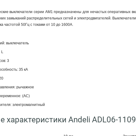
ские выключатели серии AM1 предназначены для нечастых оперативных вкл
отких замыканий распределительных сетей и электродвигателей. Выключател
а частотой 50Гц с токами от 10 до 1600А.
кий: выключатель
 L
ов: 3
собность: 35 кА
20
равления: рычажное
переменное: (AC)
ителя: электромагнитный
е характеристики Andeli ADL06-1109