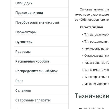
Площадки
Силовые автоматиче
Предохранители
токов перегрузки и кор
до 400В переменного ток
Преобразователь частоты
Характеристики
Прожекторы
Тип автоматичес
Пускатели
Тип расцепления:
Количество полюс
Разъемы
Отключающая спо
Распаячная коробка
Класс защиты: IP
Тип элемента уп
Распределительный блок
Тип напряжения 
Реле
Механизм расцеп
Сальники
Технически
Сварочные аппараты