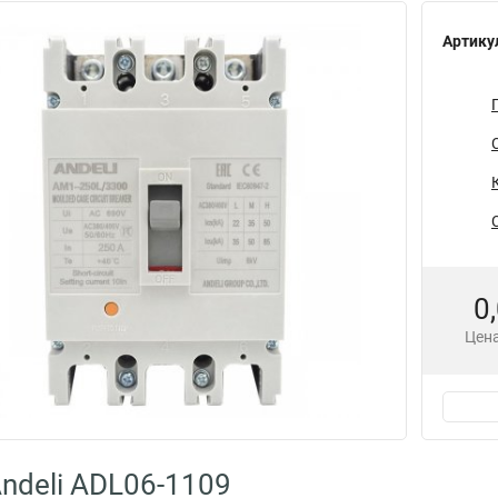
Артику
0
Цена
ndeli ADL06-1109