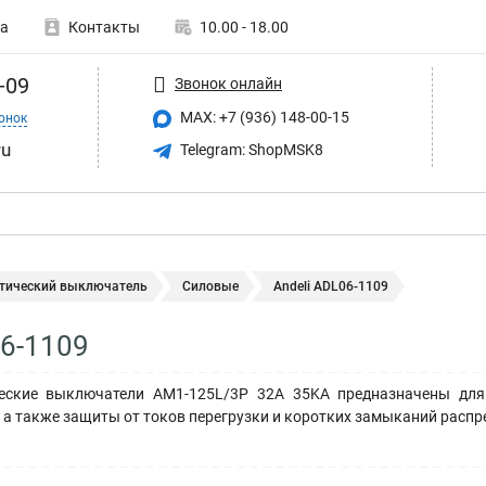
а
Контакты
10.00 - 18.00
-09
Звонок онлайн
MAX: +7 (936) 148-00-15
онок
ru
Telegram: ShopMSK8
тический выключатель
Силовые
Andeli ADL06-1109
06-1109
еские выключатели AM1-125L/3P 32A 35KA предназначены для
а также защиты от токов перегрузки и коротких замыканий распре