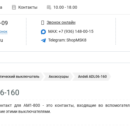
а
Контакты
10.00 - 18.00
-09
Звонок онлайн
MAX: +7 (936) 148-00-15
онок
ru
Telegram: ShopMSK8
тический выключатель
Аксессуары
Andeli ADL06-160
06-160
онтакт для AM1-800 - это контакты, входящие во вспомогате
вие этими выключателями.