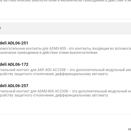
пь автоматических выключателей и механически приводимые в действие эт
е
deli ADL06-251
помогательные контакты для ADM3-800 - это контакты, входящие во вспомог
ханически приводимые в действие этими выключателями.
deli ADL06-172
гнальный контакт для AM1-800 AC230B – это дополнительный модульный ак
тройству защитного отключения, дифференциальному автомату.
deli ADL06-257
гнальный контакт для ADM3-800 AC230B – это дополнительный модульный а
тройству защитного отключения, дифференциальному автомату.
Н