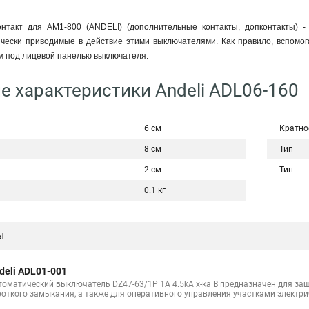
нтакт для AM1-800 (ANDELI) (дополнительные контакты, допконтакты) -
чески приводимые в действие этими выключателями. Как правило, вспомог
м под лицевой панелью выключателя.
е характеристики Andeli ADL06-160
6 см
Кратно
8 см
Тип
2 см
Тип
0.1 кг
ы
deli ADL01-001
томатический выключатель DZ47-63/1P 1A 4.5kA х-ка B предназначен для защ
роткого замыкания, а также для оперативного управления участками электри