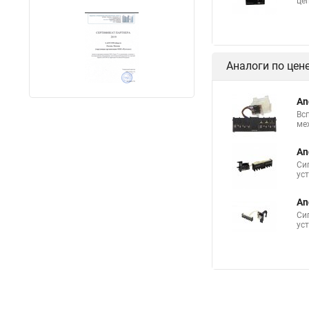
це
Аналоги по цен
An
Вс
ме
An
Си
ус
An
Си
ус