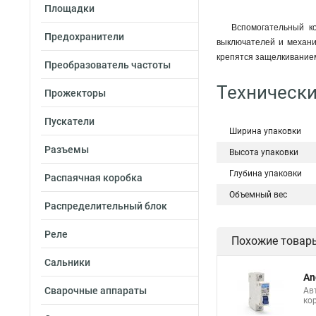
Площадки
Вспомогательный ко
Предохранители
выключателей и механи
крепятся защелкивание
Преобразователь частоты
Технически
Прожекторы
Пускатели
Ширина упаковки
Разъемы
Высота упаковки
Глубина упаковки
Распаячная коробка
Объемный вес
Распределительный блок
Реле
Похожие товар
Сальники
An
Сварочные аппараты
Ав
ко