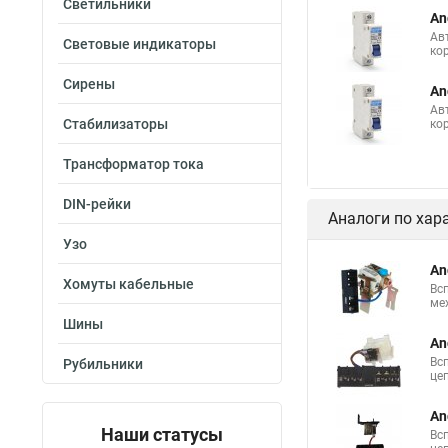
Светильники
An
Ав
Световые индикаторы
ко
Сирены
An
Ав
Стабилизаторы
ко
Трансформатор тока
DIN-рейки
Аналоги по хар
Узо
An
Хомуты кабельные
Вс
ме
Шины
An
Вс
Рубильники
це
An
Наши статусы
Вс