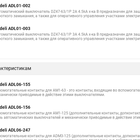
deli ADL01-002
томатический выключатель DZ47-63/1P 2A 4.5kA х-ка B предназначен для защ
роткого замыкания, а также для оперативного управления участками электри
deli ADL01-003
томатический выключатель DZ47-63/1P 3A 4.5kA х-ка B предназначен для защ
роткого замыкания, а также для оперативного управления участками электри
актеристикам
deli ADL06-155
помогательные контакты для AM1-63 - это контакты, входящие во вспомогат
ханически приводимые в действие этими выключателями.
deli ADL06-156
помогательные контакты для AM1-125 (дополнительные контакты, допконтакт
пь автоматических выключателей и механически приводимые в действие эт
deli ADL06-247
помогательные контакты для ADM3-125 (дополнительные контакты, допконтак