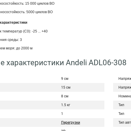
осостойкость: 15 000 циклов ВО
носостойкость: 5000 циклов ВО
характеристики
температур (С0): -25 ... +40
ния среды: 3
ем моря: до 2000 м
е характеристики Andeli ADL06-308
9 см
Напряж
15 см
Напряж
8 см
Номина
1.5 кг
Тип
1
Тип
Перегрузки
Тип ав