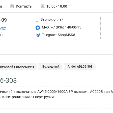
а
Контакты
10.00 - 18.00
-09
Звонок онлайн
MAX: +7 (936) 148-00-15
онок
ru
Telegram: ShopMSK8
тический выключатель
Воздушный
Andeli ADL06-308
06-308
ческий выключатель AW45-2000/1600A 3P выдвиж., AC220В тип М 
я электропитания от перегрузки