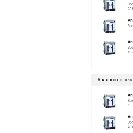
Во
эл
An
Во
эл
An
Во
эл
Аналоги по цен
An
Во
эл
An
Во
эл