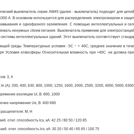
ческий выключатель серии AW45 (далее - выключатель) подходит для цепей
300 А. В основном используется для распределения электроэнергии и защи
 замыкания и однофазного заземления. C помощью интеллектуальных и се
бежать ненужных сбоев питания. Выключатель применим для электростанций
системы интеллектуальных зданий. Этот выключатель соответствует станда
ющей среды Температурные условия: -5С ~ + 40C; среднее значение в тече
ря Условия атмосферы Относительная влажность при +40C. не должна пре
ов: 3, 4
n (А): 200, 400, 630, 800, 1000, 1250, 1600, 2000, 2500, 3200, 4000, 5000, 6300
яжение изоляции Ui, B: 800, 1000
очее напряжение Ue, B: 400 690
 расцепителя: M, H
иб. откл. способность lcu, кА: 42 25 / 80 50 / 120 85
б. откл. способность lcs, кА: 30 20 / 50 40 / 65 65 / 100 75