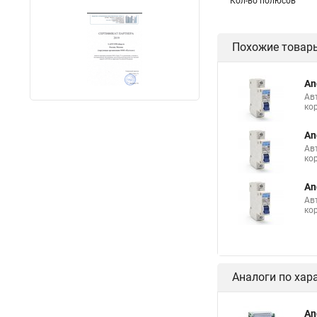
Кол-во полюсов
Похожие товар
An
Ав
ко
An
Ав
ко
An
Ав
ко
Аналоги по хар
An