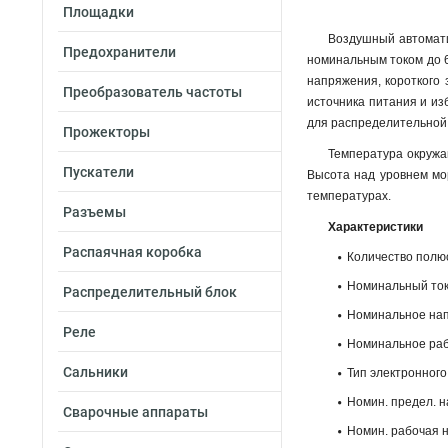
Площадки
Воздушный автомати
Предохранители
номинальным током до 6
напряжения, короткого
Преобразователь частоты
источника питания и из
для распределительной 
Прожекторы
Температура окружа
Пускатели
Высота над уровнем мо
температурах.
Разъемы
Характеристики
Распаячная коробка
Количество полюс
Номинальный ток I
Распределительный блок
Номинальное напр
Реле
Номинальное раб
Сальники
Тип электронного
Номин. предел. на
Сварочные аппараты
Номин. рабочая наи