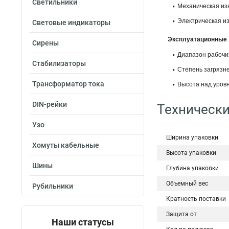
Светильники
Механическая изн
Электрическая из
Световые индикаторы
Эксплуатационные 
Сирены
Диапазон рабочих 
Стабилизаторы
Степень загрязне
Трансформатор тока
Высота над уровн
DIN-рейки
Технически
Узо
Ширина упаковки
Хомуты кабельные
Высота упаковки
Шины
Глубина упаковки
Объемный вес
Рубильники
Кратность поставки
Защита от
Наши статусы