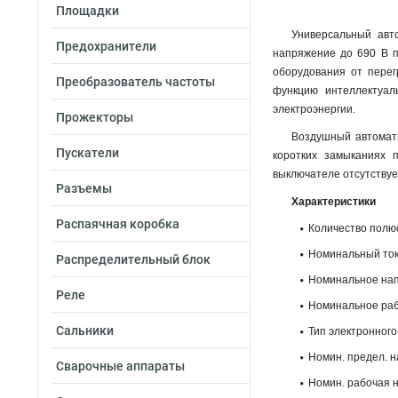
Площадки
Универсальный авт
Предохранители
напряжение до 690 В п
оборудования от перег
Преобразователь частоты
функцию интеллектуал
электроэнергии.
Прожекторы
Воздушный автомати
Пускатели
коротких замыканиях 
выключателе отсутствуе
Разъемы
Характеристики
Распаячная коробка
Количество полюс
Номинальный ток I
Распределительный блок
Номинальное напр
Реле
Номинальное раб
Сальники
Тип электронного
Номин. предел. на
Сварочные аппараты
Номин. рабочая наи