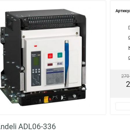
Артику
270
2
ndeli ADL06-336