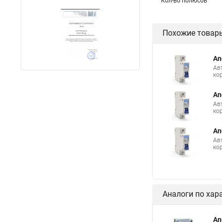
Кол-во полюсов
Похожие товар
An
Ав
ко
An
Ав
ко
An
Ав
ко
Аналоги по хар
An