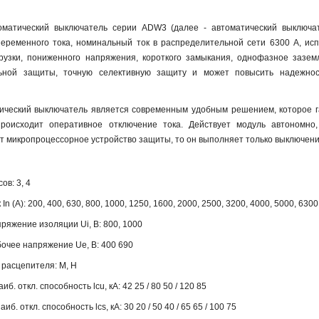
оматический выключатель серии ADW3 (далее - автоматический выключа
еременного тока, номинальный ток в распределительной сети 6300 А, ис
рузки, пониженного напряжения, короткого замыкания, однофазное зазем
ьной защиты, точную селективную защиту и может повысить надежнос
ческий выключатель является современным удобным решением, которое г
происходит оперативное отключение тока. Действует модуль автономно,
т микропроцессорное устройство защиты, то он выполняет только выключени
ов: 3, 4
n (А): 200, 400, 630, 800, 1000, 1250, 1600, 2000, 2500, 3200, 4000, 5000, 6300
яжение изоляции Ui, B: 800, 1000
очее напряжение Ue, B: 400 690
 расцепителя: M, H
иб. откл. способность lcu, кА: 42 25 / 80 50 / 120 85
б. откл. способность lcs, кА: 30 20 / 50 40 / 65 65 / 100 75