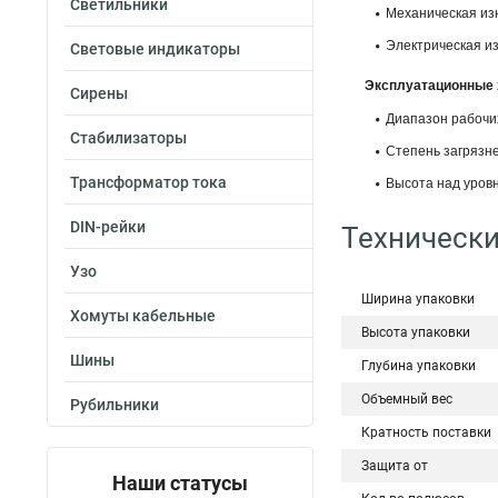
Светильники
Механическая изн
Электрическая из
Световые индикаторы
Эксплуатационные 
Сирены
Диапазон рабочих 
Стабилизаторы
Степень загрязне
Трансформатор тока
Высота над уровн
DIN-рейки
Технически
Узо
Ширина упаковки
Хомуты кабельные
Высота упаковки
Шины
Глубина упаковки
Объемный вес
Рубильники
Кратность поставки
Защита от
Наши статусы