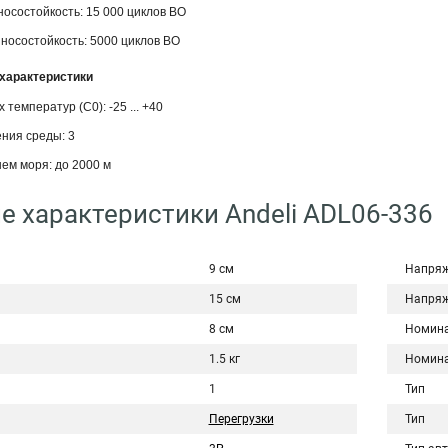
осостойкость: 15 000 циклов ВО
носостойкость: 5000 циклов ВО
характеристики
температур (С0): -25 ... +40
ния среды: 3
ем моря: до 2000 м
е характеристики Andeli ADL06-336
9 см
Напряж
15 см
Напряж
8 см
Номина
1.5 кг
Номина
1
Тип
Перегрузки
Тип