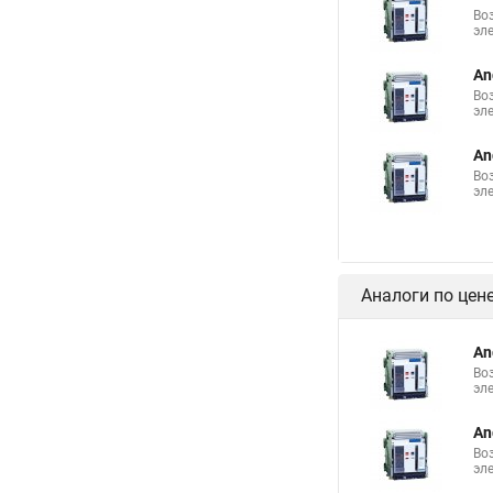
Во
эл
An
Во
эл
An
Во
эл
Аналоги по цен
An
Во
эл
An
Во
эл