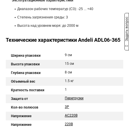
Эксплуатационные характеристики
Диапазон рабочих температур (С0): -25 ... +40
Степень загрязнения среды: 3
Задать вопрос
Высота над уровнем моря: до 2000 м
Технические характеристики Andeli ADL06-365
9 см
Ширина упаковки
15 см
Высота упаковки
8 см
Глубина упаковки
1.5 кг
Объемный вес
1
Кратность поставки
Перегрузки
Защита от
3P
Кол-во полюсов
AC220В
Напряжение
220В
Напряжение