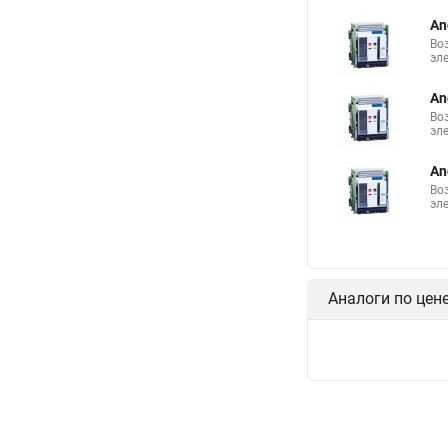
An
Во
эл
An
Во
эл
An
Во
эл
Аналоги по цен