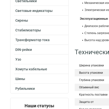
Светильники
Механическая изн
Электрическая из
Световые индикаторы
Эксплуатационные 
Сирены
Диапазон рабочих 
Стабилизаторы
Степень загрязне
Трансформатор тока
Высота над уровн
DIN-рейки
Технически
Узо
Ширина упаковки
Хомуты кабельные
Высота упаковки
Шины
Глубина упаковки
Объемный вес
Рубильники
Кратность поставки
Защита от
Наши статусы