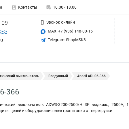
а
Контакты
10.00 - 18.00
-09
Звонок онлайн
MAX: +7 (936) 148-00-15
онок
ru
Telegram: ShopMSK8
тический выключатель
Воздушный
Andeli ADL06-366
06-366
ческий выключатель ADW3-3200-2500/H 3P выдвиж., 2500A, 10
щиты цепей и оборудования электропитания от перегрузки