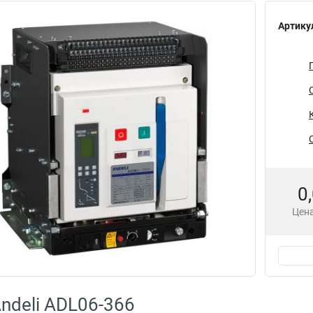
Артику
0
Цена
ndeli ADL06-366