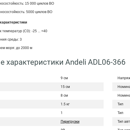
осостойкость: 15 000 циклов ВО
носостойкость: 5000 циклов ВО
характеристики
температур (С0): -25 ... +40
ния среды: 3
ем моря: до 2000 м
е характеристики Andeli ADL06-366
9 см
Напряж
15 см
Номина
8 см
Номина
1.5 кг
Тип
1
Тип
Перегрузки
Тип ав