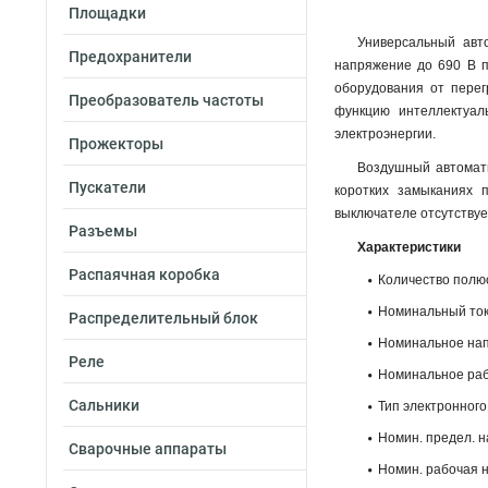
Площадки
Универсальный авт
Предохранители
напряжение до 690 В п
оборудования от перег
Преобразователь частоты
функцию интеллектуал
электроэнергии.
Прожекторы
Воздушный автомати
Пускатели
коротких замыканиях 
выключателе отсутствуе
Разъемы
Характеристики
Распаячная коробка
Количество полюс
Номинальный ток I
Распределительный блок
Номинальное напр
Реле
Номинальное раб
Сальники
Тип электронного
Номин. предел. на
Сварочные аппараты
Номин. рабочая наи