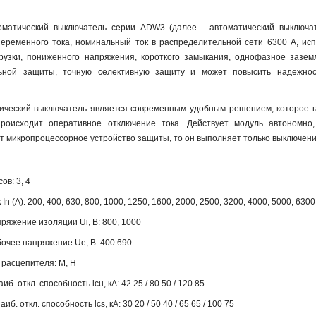
оматический выключатель серии ADW3 (далее - автоматический выключа
еременного тока, номинальный ток в распределительной сети 6300 А, ис
рузки, пониженного напряжения, короткого замыкания, однофазное зазем
ьной защиты, точную селективную защиту и может повысить надежнос
ческий выключатель является современным удобным решением, которое г
происходит оперативное отключение тока. Действует модуль автономно,
т микропроцессорное устройство защиты, то он выполняет только выключени
ов: 3, 4
n (А): 200, 400, 630, 800, 1000, 1250, 1600, 2000, 2500, 3200, 4000, 5000, 6300
яжение изоляции Ui, B: 800, 1000
очее напряжение Ue, B: 400 690
 расцепителя: M, H
иб. откл. способность lcu, кА: 42 25 / 80 50 / 120 85
б. откл. способность lcs, кА: 30 20 / 50 40 / 65 65 / 100 75