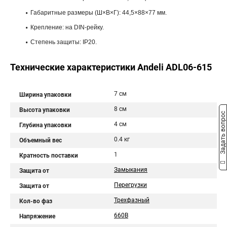
Габаритные размеры (Ш×В×Г): 44,5×88×77 мм.
Крепление: на DIN-рейку.
Степень защиты: IP20.
Технические характеристики Andeli ADL06-615
7 см
Ширина упаковки
8 см
Высота упаковки
Задать вопрос
4 см
Глубина упаковки
0.4 кг
Объемный вес
1
Кратность поставки
Замыкания
Защита от
Перегрузки
Защита от
Трехфазный
Кол-во фаз
660В
Напряжение