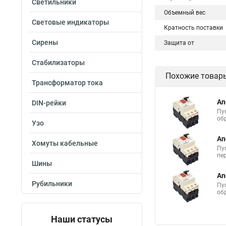
Светильники
Объемный вес
Световые индикаторы
Кратность поставки
Сирены
Защита от
Стабилизаторы
Похожие товар
Трансформатор тока
An
DIN-рейки
Пу
об
Узо
An
Хомуты кабельные
Пу
пе
Шины
An
Рубильники
Пу
об
Наши статусы