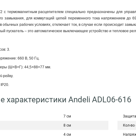
2 с термомагнитным расцепителем специально предназначены для управл
о замыкания, для коммутаций цепей переменного тока напряжением до 690В
в обычных рабочих условиях, отключает ток, в случае если происходит замы
чный пускатель – это автоматическое выключающее устройство и тепловое ре
ов: 3.
яжение: 660 В, 50 Гц.
еры (Ш×В×Г): 44,5×88×77 мм.
N-рейку.
IP20.
е характеристики Andeli ADL06-616
7 см
Защита
8 см
Кол-во
4 см
Напряж