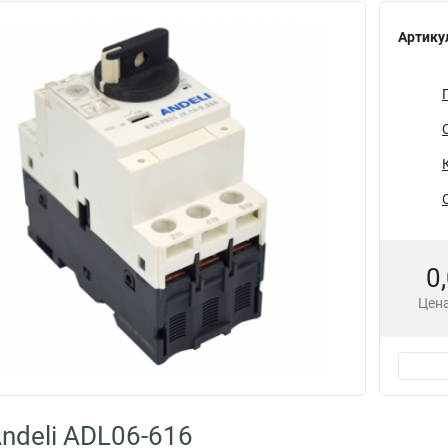
Артику
0
Цена
ndeli ADL06-616