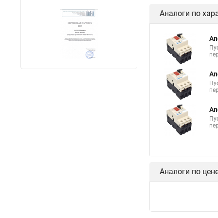
Аналоги по хар
An
Пу
пе
An
Пу
пе
An
Пу
пе
Аналоги по цен