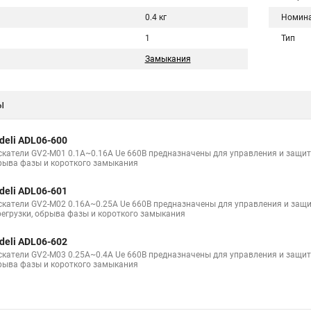
0.4 кг
Номина
1
Тип
Замыкания
ы
deli ADL06-600
скатели GV2-M01 0.1A~0.16A Ue 660В предназначены для управления и защит
рыва фазы и короткого замыкания
deli ADL06-601
скатели GV2-M02 0.16A~0.25A Ue 660В предназначены для управления и защ
регрузки, обрыва фазы и короткого замыкания
deli ADL06-602
скатели GV2-M03 0.25A~0.4A Ue 660В предназначены для управления и защит
рыва фазы и короткого замыкания