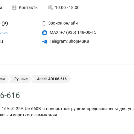
а
Контакты
10.00 - 18.00
-09
Звонок онлайн
MAX: +7 (936) 148-00-15
онок
ru
Telegram: ShopMSK8
ели
Ручные
Andeli ADL06-616
06-616
0.16A~0.25A Ue 660В с поворотной ручкой предназначены для уп
фазы и короткого замыкания