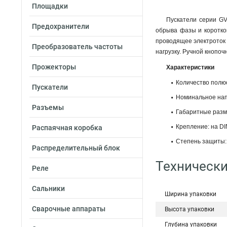
Площадки
Пускатели серии GV
Предохранители
обрыва фазы и коротког
проводящее электроток 
Преобразователь частоты
нагрузку. Ручной кнопо
Прожекторы
Характеристики
Количество полюс
Пускатели
Номинальное напр
Разъемы
Габаритные разм
Крепление: на DI
Распаячная коробка
Степень защиты: 
Распределительный блок
Технически
Реле
Сальники
Ширина упаковки
Сварочные аппараты
Высота упаковки
Глубина упаковки