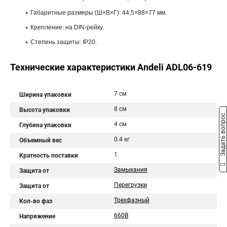
Габаритные размеры (Ш×В×Г): 44,5×88×77 мм.
Крепление: на DIN-рейку.
Степень защиты: IP20.
Технические характеристики Andeli ADL06-619
7 см
Ширина упаковки
8 см
Высота упаковки
Задать вопрос
4 см
Глубина упаковки
0.4 кг
Объемный вес
1
Кратность поставки
Замыкания
Защита от
Перегрузки
Защита от
Трехфазный
Кол-во фаз
660В
Напряжение