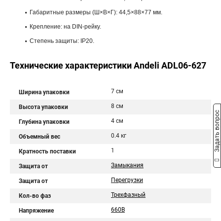
Габаритные размеры (Ш×В×Г): 44,5×88×77 мм.
Крепление: на DIN-рейку.
Степень защиты: IP20.
Технические характеристики Andeli ADL06-627
7 см
Ширина упаковки
8 см
Высота упаковки
Задать вопрос
4 см
Глубина упаковки
0.4 кг
Объемный вес
1
Кратность поставки
Замыкания
Защита от
Перегрузки
Защита от
Трехфазный
Кол-во фаз
660В
Напряжение