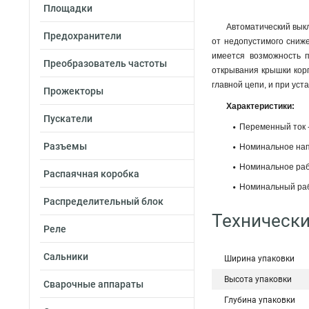
Площадки
Автоматический выкл
Предохранители
от недопустимого сниж
имеется возможность п
Преобразователь частоты
открывания крышки кор
главной цепи, и при ус
Прожекторы
Характеристики:
Пускатели
Переменный ток -
Разъемы
Номинальное нап
Номинальное раб
Распаячная коробка
Номинальный рабо
Распределительный блок
Технически
Реле
Сальники
Ширина упаковки
Высота упаковки
Сварочные аппараты
Глубина упаковки