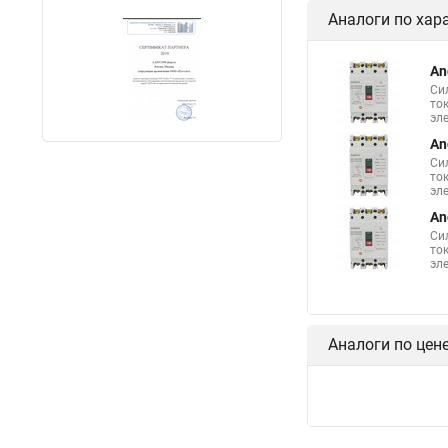
Аналоги по хар
An
Си
то
эл
An
Си
то
эл
An
Си
то
эл
Аналоги по цен