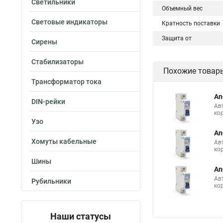
Светильники
Объемный вес
Световые индикаторы
Кратность поставки
Защита от
Сирены
Стабилизаторы
Похожие товар
Трансформатор тока
An
DIN-рейки
Ав
ко
Узо
An
Хомуты кабельные
Ав
ко
Шины
An
Ав
Рубильники
ко
Наши статусы