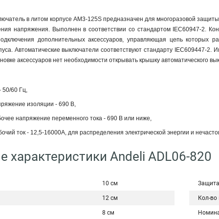
ючатель в литом корпусе AM3-125S предназначен для многоразовой защиты ц
ения напряжения. Выполнен в соответствии со стандартом IEC60947-2. Кон
одключения дополнительных аксессуаров, управляющая цепь которых раз
пуса. Автоматические выключатели соответствуют стандарту IEC609447-2. 
тановке аксессуаров нет необходимости открывать крышку автоматического вы
 50/60 Гц,
ряжение изоляции - 690 В,
очее напряжение переменного тока - 690 В или ниже,
чий ток - 12,5-16000А, для распределения электрической энергии и нечасто
е характеристики Andeli ADL06-820
10 см
Защита
12 см
Кол-во
8 см
Номина