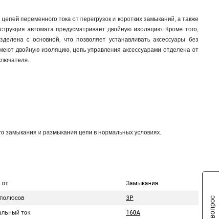
епей переменного тока от перегрузок и коротких замыканий, а также
струкция автомата предусматривает двойную изоляцию. Кроме того,
делена с основной, что позволяет устанавливать аксессуары без
Имеют двойную изоляцию, цепь управления аксессуарами отделена от
ключателя.
го замыкания и размыкания цепи в нормальных условиях.
 от
Замыкания
 полюсов
3P
льный ток
160A