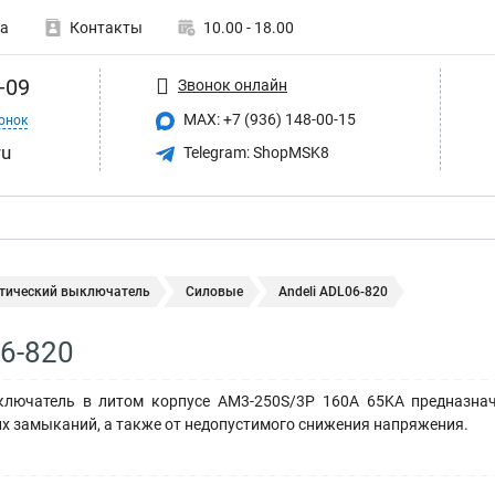
а
Контакты
10.00 - 18.00
-09
Звонок онлайн
MAX: +7 (936) 148-00-15
онок
ru
Telegram: ShopMSK8
тический выключатель
Силовые
Andeli ADL06-820
06-820
ключатель в литом корпусе AM3-250S/3P 160A 65KA предназнач
их замыканий, а также от недопустимого снижения напряжения.