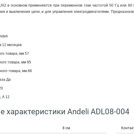
JX2 в основном применяются при переменном токе частотой 50 Гц или 60 Г
ния и выключения цепи, и для управления электродвигателями. Предназнач
ndeli
к 12 месяцев
го товара, мм 57
ого товара, мм 95
ого товара, мм 86
аза Да
20
, А 12
е характеристики Andeli ADL08-004
8 см
Контак