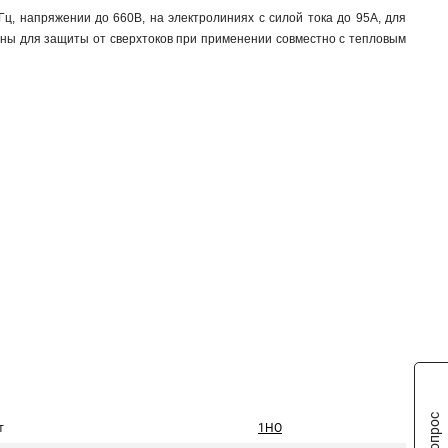
ц, напряжении до 660В, на электролиниях с силой тока до 95А, для
ены для защиты от сверхтоков при применении совместно с тепловым
т
1НО