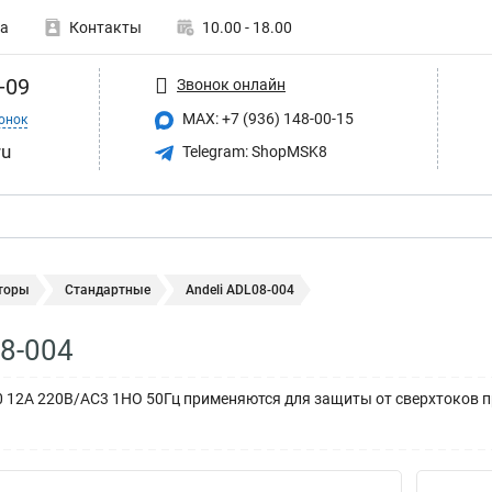
а
Контакты
10.00 - 18.00
-09
Звонок онлайн
MAX: +7 (936) 148-00-15
онок
ru
Telegram: ShopMSK8
торы
Стандартные
Andeli ADL08-004
08-004
 12A 220В/AC3 1НО 50Гц применяются для защиты от сверхтоков п