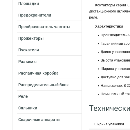
Площадки
Контакторы серии C
дистанционного включе
Предохранители
реле.
Преобразователь частоты
Характеристики
Производитель A
Прожекторы
Гарантийный сро
Пускатели
Длина упакованно
Высота упакованн
Разъемы
Ширина упакованн
Распаячная коробка
Доступно для зак
Распределительный блок
Напряжение, В 2
Номинальный ток
Реле
Технически
Сальники
Сварочные аппараты
Ширина упаковки