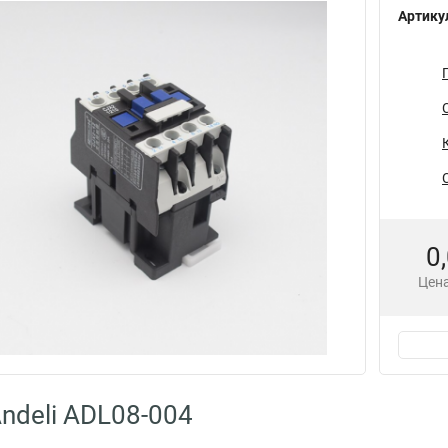
Артику
0
Цена
ndeli ADL08-004