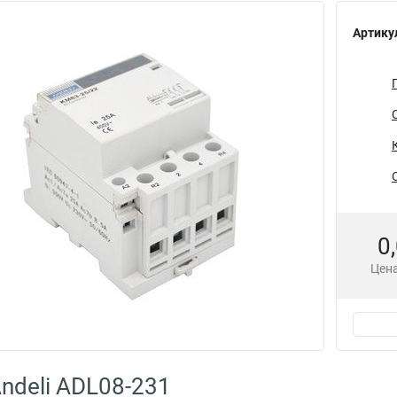
Артику
0
Цена
ndeli ADL08-231