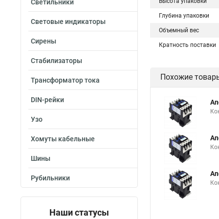
Высота упаковки
Светильники
Глубина упаковки
Световые индикаторы
Объемный вес
Сирены
Кратность поставки
Стабилизаторы
Похожие товар
Трансформатор тока
DIN-рейки
An
Ко
Узо
An
Хомуты кабельные
Ко
Шины
An
Рубильники
Ко
Наши статусы