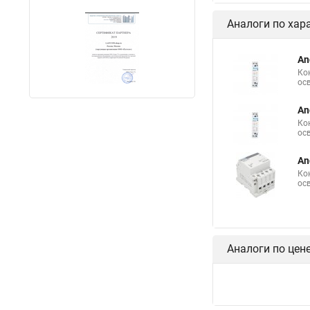
Аналоги по хар
An
Ко
ос
An
Ко
ос
An
Ко
ос
Аналоги по цен