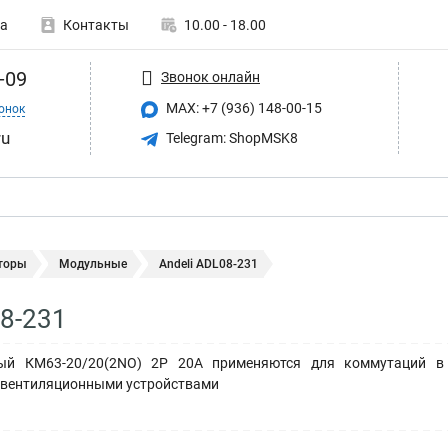
а
Контакты
10.00 - 18.00
-09
Звонок онлайн
MAX: +7 (936) 148-00-15
онок
ru
Telegram: ShopMSK8
торы
Модульные
Andeli ADL08-231
08-231
ый КМ63-20/20(2NO) 2P 20A применяются для коммутаций в 
 вентиляционными устройствами