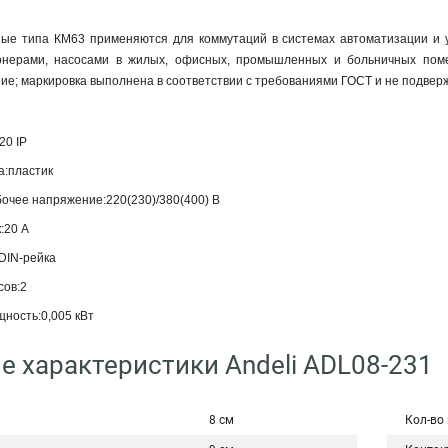
ные типа КМ63 применяются для коммутаций в системах автоматизации и 
ионерами, насосами в жилых, офисных, промышленных и больничных пом
е; маркировка выполнена в соответствии с требованиями ГОСТ и не подверж
20 IP
а:пластик
очее напряжение:220(230)/380(400) В
:20 А
DIN-рейка
сов:2
ность:0,005 кВт
е характеристики Andeli ADL08-231
8 см
Кол-во