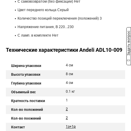
С самовозвратом (без фиксации) Нет
Цвет переднего кольца Серый
Количество позиций переключения (положений) 3
Напряжение питания, В 220...230
Задать вопрос
С ламп. в комплекте Нет
Технические характеристики Andeli ADL10-009
4 см
Ширина упаковки
8 см
Высота упаковки
4 см
Глубина упаковки
0.1 кг
Объемный вес
1
Кратность поставки
2
Кол-во положений
2
Кол-во поожений
1з+1р
Контакт