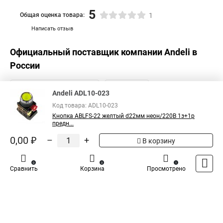
5
Общая оценка товара:
1
Написать отзыв
Официальный поставщик компании
Andeli
в
России
Andeli ADL10-023
Код товара: ADL10-023
Кнопка ABLFS-22 желтый d22мм неон/220В 1з+1р
предн...
0,00 ₽
–
+
В корзину
0
0
1
Сравнить
Корзина
Просмотрено
Каталог
Оплата
Доставка
Контакты
Войти