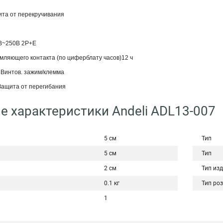
ита от перекручивания
В~250В 2P+E
мляющего контакта (по циферблату часов)12 ч
 Винтов. зажим/клемма
Защита от перегибания
е характеристики Andeli ADL13-007
5 см
Тип
5 см
Тип
2 см
Тип из
0.1 кг
Тип роз
1