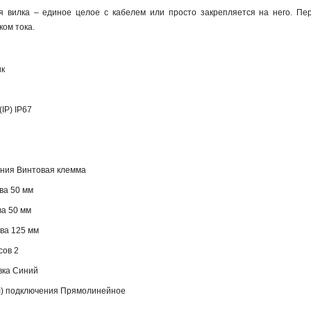
 вилка – единое целое с кабелем или просто закрепляется на него. Пер
ком тока.
ик
IP) IP67
ния Винтовая клемма
ва 50 мм
ва 50 мм
ва 125 мм
сов 2
вка Синий
л) подключения Прямолинейное