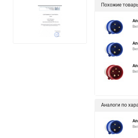
Похожие товар
An
Ви
An
Ви
An
Ви
Аналоги по хар
An
Ви