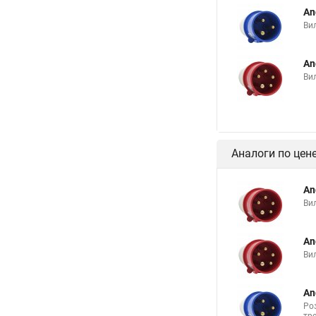
An
Ви
An
Ви
Аналоги по цен
An
Ви
An
Ви
An
Ро