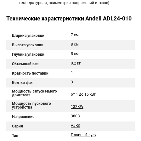
температурная, асимметрия напряжений и токов).
Технические характеристики Andeli ADL24-010
7 см
Ширина упаковки
8 см
Высота упаковки
5 см
Глубина упаковки
0.2 кг
Объемный вес
1
Кратность поставки
3
Кол-во фаз
Мощность запускаемого
от 1 до 15 кВт
двигателя
Мощность пускового
132KW
устройства
380В
Напряжение
AJR3
Серия
Плавный пуск
Тип