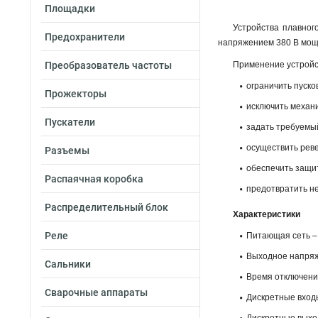
Площадки
Устройства плавно
Предохранители
напряжением 380 В мощн
Преобразователь частоты
Применение устройст
ограничить пуско
Прожекторы
исключить механи
Пускатели
задать требуемы
осуществить реве
Разъемы
обеспечить защит
Распаячная коробка
предотвратить н
Распределительный блок
Характеристики
Реле
Питающая сеть – 
Выходное напряже
Сальники
Время отключения 
Сварочные аппараты
Дискретные входы