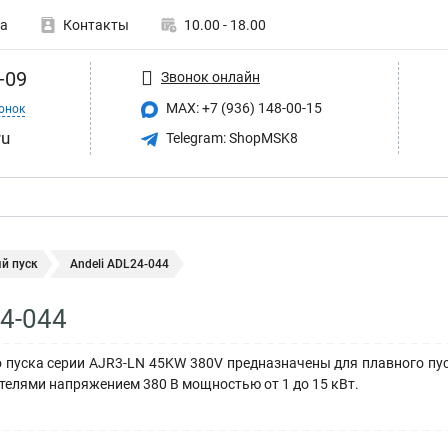
а
Контакты
10.00 - 18.00
-09
Звонок онлайн
MAX: +7 (936) 148-00-15
онок
ru
Telegram: ShopMSK8
й пуск
Andeli ADL24-044
24-044
о пуска серии AJR3-LN 45KW 380V предназначены для плавного 
елями напряжением 380 В мощностью от 1 до 15 кВт.