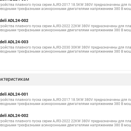
тройства плавного пуска серии AJR3-2017 18.5KW 380V предназначены для 
иводными трехфазными асинхронными двигателями напряжением 380 В мощн
deli ADL24-002
тройства плавного пуска серии AJR3-2022 22KW 380V предназначены для п
иводными трехфазными асинхронными двигателями напряжением 380 В мощн
deli ADL24-003
тройства плавного пуска серии AJR3-2030 30KW 380V предназначены для п
иводными трехфазными асинхронными двигателями напряжением 380 В мощн
актеристикам
deli ADL24-001
тройства плавного пуска серии AJR3-2017 18.5KW 380V предназначены для 
иводными трехфазными асинхронными двигателями напряжением 380 В мощн
deli ADL24-002
тройства плавного пуска серии AJR3-2022 22KW 380V предназначены для п
иводными трехфазными асинхронными двигателями напряжением 380 В мощн