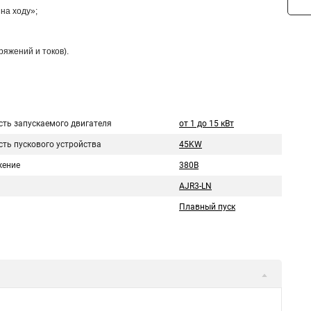
на ходу»;
яжений и токов).
ть запускаемого двигателя
от 1 до 15 кВт
ть пускового устройства
45KW
ение
380В
AJR3-LN
Плавный пуск