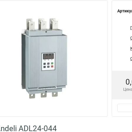
Артику
0
Цена
ndeli ADL24-044