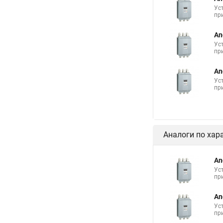
Ус
пр
An
Ус
пр
An
Ус
пр
Аналоги по хар
An
Ус
пр
An
Ус
пр