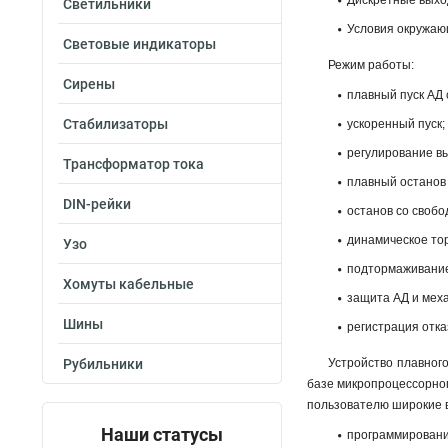
Дискретные выхо
Светильники
Условия окружаю
Световые индикаторы
Режим работы:
Сирены
плавный пуск АД 
Стабилизаторы
ускоренный пуск;
регулирование в
Трансформатор тока
плавный останов
DIN-рейки
останов со свобо
динамическое то
Узо
подтормаживание
Хомуты кабельные
защита АД и мех
Шины
регистрация отка
Рубильники
Устройство плавног
базе микропроцессорно
пользователю широкие 
Наши статусы
программировани