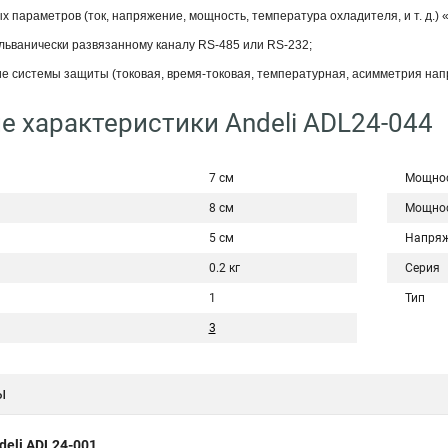
х параметров (ток, напряжение, мощность, температура охладителя, и т. д.) «
льванически развязанному каналу RS-485 или RS-232;
 системы защиты (токовая, время-токовая, температурная, асимметрия напр
е характеристики Andeli ADL24-044
7 см
Мощнос
8 см
Мощнос
5 см
Напряж
0.2 кг
Серия
1
Тип
3
ы
deli ADL24-001