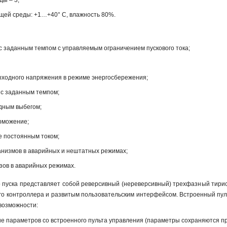
ды – 3;
щей среды: +1…+40° С, влажность 80%.
с заданным темпом с управляемым ограничением пускового тока;
ыходного напряжения в режиме энергосбережения;
 с заданным темпом;
дным выбегом;
рможение;
 постоянным током;
анизмов в аварийных и нештатных режимах;
зов в аварийных режимах.
о пуска представляет собой реверсивный (нереверсивный) трехфазный тири
го контроллера и развитым пользовательским интерфейсом. Встроенный пул
возможности:
е параметров со встроенного пульта управления (параметры сохраняются пр