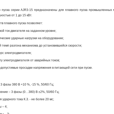
го пуска серии AJR3-15 предназначены для плавного пуска промышленных
остью от 1 до 15 кВт.
в плавного пуска позволяет:
вой ток двигателя на заданном уровне;
ческие ударные нагрузки на оборудование;
й темп разгона механизма до установившейся скорости;
рс электродвигателя;
у электродвигателя от аварийных токов;
едопустимые просадки напряжения в питающей сети при пуске.
3 фазы 380 В +10 %, -15 %, 50/60 Гц;
ние – 3 фазы (0…380) В ±2%, 50/60 Гц;
ударного тока К.З. - не более 20 мс;
 – 4;