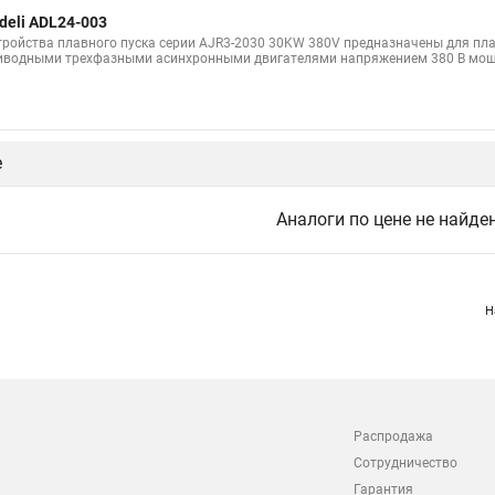
deli ADL24-003
тройства плавного пуска серии AJR3-2030 30KW 380V предназначены для п
иводными трехфазными асинхронными двигателями напряжением 380 В мощн
е
Аналоги по цене не найде
Н
Распродажа
Сотрудничество
Гарантия