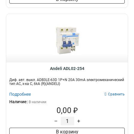
Andeli ADL02-254
Диф. авт. выкл. ADB3LE-63D 1P+N 20А 30mA электромеханический
тип AС, х-ка С, 6kA (R)(ANDELI)
Подробнее
Сравнить
Наличие:
В наличии
0,00 ₽
–
+
В корзину