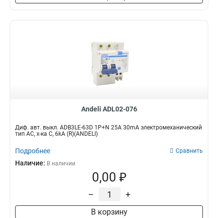
Andeli ADL02-076
Диф. авт. выкл. ADB3LE-63D 1P+N 25А 30mA электромеханический
тип AС, х-ка С, 6kA (R)(ANDELI)
Подробнее
Сравнить
Наличие:
В наличии
0,00 ₽
–
+
В корзину