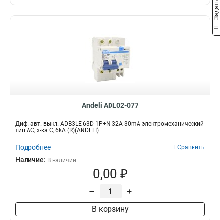
Andeli ADL02-077
Диф. авт. выкл. ADB3LE-63D 1P+N 32А 30mA электромеханический
тип AС, х-ка С, 6kA (R)(ANDELI)
Подробнее
Сравнить
Наличие:
В наличии
0,00 ₽
–
+
В корзину