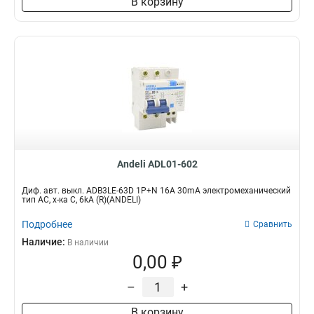
В корзину
Andeli ADL01-602
Диф. авт. выкл. ADB3LE-63D 1P+N 16А 30mA электромеханический
тип AС, х-ка С, 6kA (R)(ANDELI)
Подробнее
Сравнить
Наличие:
В наличии
0,00 ₽
–
+
В корзину