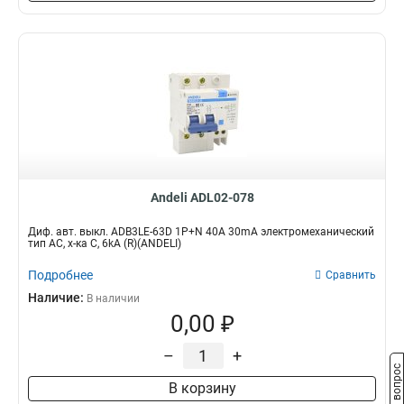
Andeli ADL02-078
Диф. авт. выкл. ADB3LE-63D 1P+N 40А 30mA электромеханический
тип AС, х-ка С, 6kA (R)(ANDELI)
Подробнее
Сравнить
Наличие:
В наличии
0,00 ₽
–
+
Задать вопрос
В корзину