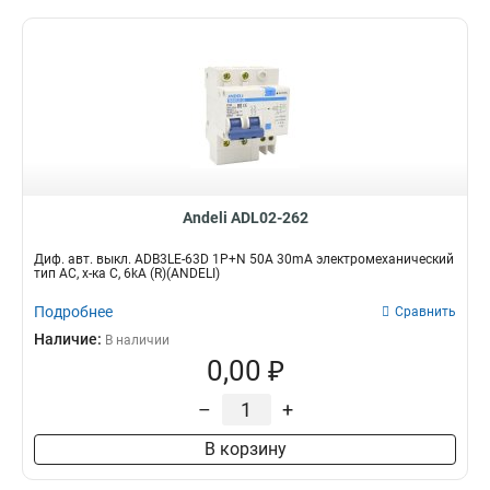
Andeli ADL02-262
Диф. авт. выкл. ADB3LE-63D 1P+N 50А 30mA электромеханический
тип AС, х-ка С, 6kA (R)(ANDELI)
Подробнее
Сравнить
Наличие:
В наличии
0,00 ₽
–
+
В корзину