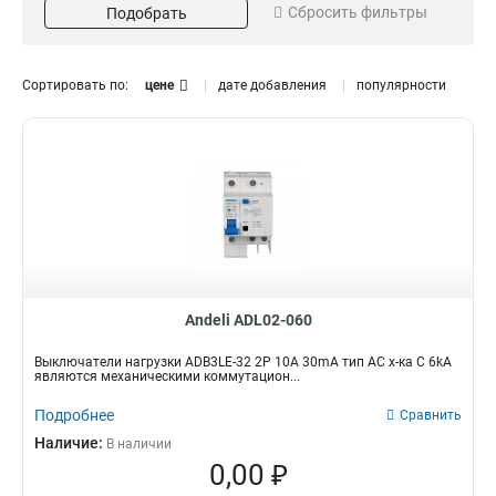
отключения
Сбросить фильтры
Подобрать
63A
2
6kA
30
50A
2
40A
2
Сортировать по:
цене
дате добавления
популярности
32A
2
25A
3
20A
Кол-во полюсов
3
16A
3
2P
12
10A
3
4P
9
Andeli ADL02-060
Выключатели нагрузки ADB3LE-32 2P 10A 30mA тип AC х-ка С 6kA
являются механическими коммутацион...
Подробнее
Сравнить
Наличие:
В наличии
0,00 ₽