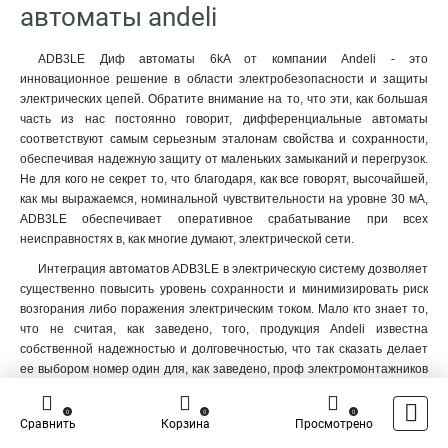
автоматы andeli
ADB3LE Диф автоматы 6kA от компании Andeli - это
инновационное решение в области электробезопасности и защиты
электрических цепей. Обратите внимание на то, что эти, как большая
часть из нас постоянно говорит, дифференциальные автоматы
соответствуют самым серьезным эталонам свойства и сохранности,
обеспечивая надежную защиту от маленьких замыканий и перегрузок.
Не для кого не секрет то, что благодаря, как все говорят, высочайшей,
как мы выражаемся, номинальной чувствительности на уровне 30 мА,
ADB3LE обеспечивает оперативное срабатывание при всех
неисправностях в, как многие думают, электрической сети.
Интеграция автоматов ADB3LE в электрическую систему дозволяет
существенно повысить уровень сохранности и минимизировать риск
возгорания либо поражения электрическим током. Мало кто знает то,
что не считая, как заведено, того, продукция Andeli известна
собственной надежностью и долговечностью, что так сказать делает
ее выбором номер один для, как заведено, проф электромонтажников
и профессионалов по обслуживанию электрооборудования.
Необходимо подчеркнуть то, что в данной статье мы наиболее
0
0
0
Сравнить
Корзина
Просмотрено
тщательно разглядим индивидуальности и достоинства, как заведено,