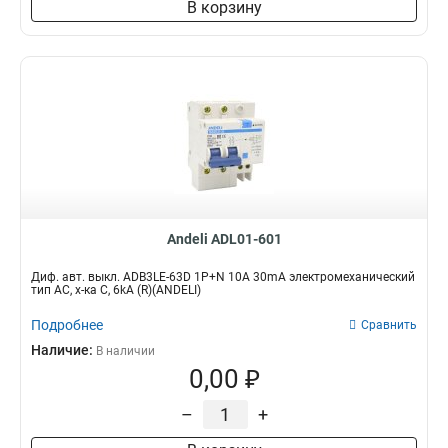
В корзину
Andeli ADL01-601
Диф. авт. выкл. ADB3LE-63D 1P+N 10А 30mA электромеханический
тип AС, х-ка С, 6kA (R)(ANDELI)
Подробнее
Сравнить
Наличие:
В наличии
0,00 ₽
–
+