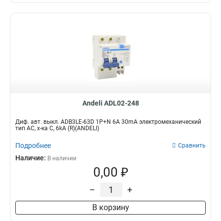
Andeli ADL02-248
Диф. авт. выкл. ADB3LE-63D 1P+N 6А 30mA электромеханический
тип AС, х-ка С, 6kA (R)(ANDELI)
Подробнее
Сравнить
Наличие:
В наличии
0,00 ₽
–
+
В корзину