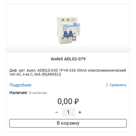
Andeli ADL02-079
Диф. авт. выкл. ADB3LE-63D 1P+N 63А 30mA электромеханический
тип AС, х-ка С, 6kA (R)(ANDELI)
Подробнее
Сравнить
Наличие:
В наличии
0,00 ₽
–
+
В корзину